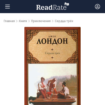
Поиск
Главная
Книги
Приключения
Сердца трёх
Новости
Рейтинги
Книги
Самые
обсуждаемые
книги
Авторы