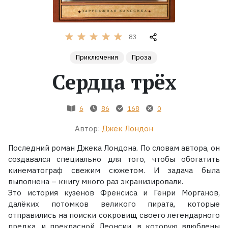
Жанры
83
Серии
Приключения
Проза
Сердца трёх
Экранизации
Коллекции
6
86
168
0
Автор:
Джек Лондон
Последний роман Джека Лондона. По словам автора, он
создавался специально для того, чтобы обогатить
кинематограф свежим сюжетом. И задача была
выполнена – книгу много раз экранизировали.
Это история кузенов Френсиса и Генри Морганов,
далёких потомков великого пирата, которые
отправились на поиски сокровищ своего легендарного
предка, и прекрасной Леонсии, в которую влюблены