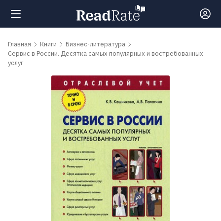
Поиск
Главная
Книги
Бизнес-литература
Сервис в России. Десятка самых популярных и востребованных
услуг
Новости
Рейтинги
Книги
Самые
обсуждаемые
книги
Авторы