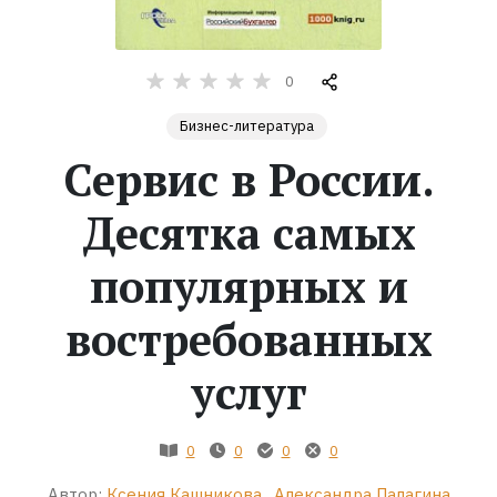
Жанры
0
Серии
Бизнес-литература
Сервис в России.
Экранизации
Десятка самых
Коллекции
популярных и
востребованных
услуг
0
0
0
0
Автор:
Ксения Кашникова
,
Александра Палагина