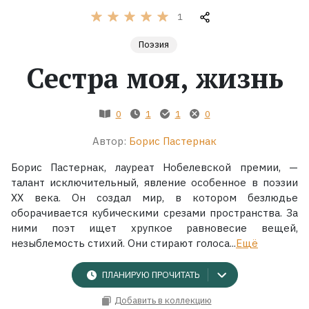
1
Жанры
Поэзия
Серии
Сестра моя, жизнь
Экранизации
0
1
1
0
Автор:
Борис Пастернак
Коллекции
Борис Пастернак, лауреат Нобелевской премии, —
талант исключительный, явление особенное в поэзии
XX века. Он создал мир, в котором безлюдье
оборачивается кубическими срезами пространства. За
ними поэт ищет хрупкое равновесие вещей,
незыблемость стихий. Они стирают голоса...
Ещё
ПЛАНИРУЮ ПРОЧИТАТЬ
Добавить в коллекцию