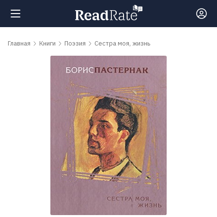
Поиск
Главная
Книги
Поэзия
Сестра моя, жизнь
Новости
Рейтинги
Книги
Самые
обсуждаемые
книги
Авторы