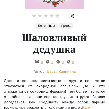
Жанры
0
Серии
Детективы
Проза
Шаловливый
Экранизации
дедушка
Коллекции
0
0
0
0
Автор:
Дарья Калинина
Даша и ее предприимчивые подружки не смогли
отказаться от очередной авантюры. Да и кто
откажется от сокровищ фараона! Тем более что ключ
от тайника, где они спрятаны, у них в руках. Стоило
догадаться, как соединить между собой парные
изумрудные браслеты с головками в виде...
Ещё