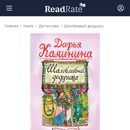
Поиск
Главная
Книги
Детективы
Шаловливый дедушка
Новости
Рейтинги
Книги
Самые
обсуждаемые
книги
Авторы