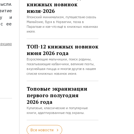
книжных новинок
ысли.
июля-2026
витие
му и
Японский минимализм, путешествие сквозь
Малайзию, буря в Норвегии, тоска в
 с ее
Парагвае и кое-что ещё в книжных новинках
июля.
лекцию
ТОП-12 книжных новинок
июня 2026 года
Взрослеющие мальчишки, поиск родины,
посапывающие кабанчики, великие поэты,
вкуснейшая пицца и многое другое в нашем
списке книжных новинок июня.
Топовые экранизации
первого полугодия
2026 года
Культовые, классические и популярные
книги, адаптированные под экраны.
Все новости