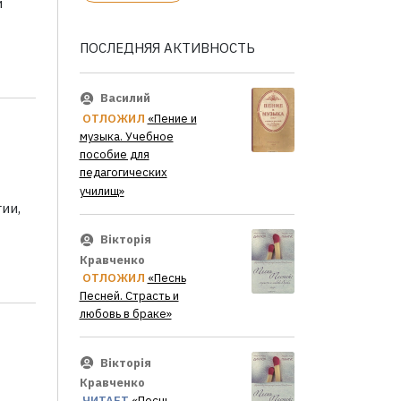
и
ПОСЛЕДНЯЯ АКТИВНОСТЬ
Василий
ОТЛОЖИЛ
«Пение и
музыка. Учебное
пособие для
педагогических
училищ»
ии,
Вікторія
Кравченко
ОТЛОЖИЛ
«Песнь
Песней. Страсть и
любовь в браке»
Вікторія
Кравченко
ЧИТАЕТ
«Песнь