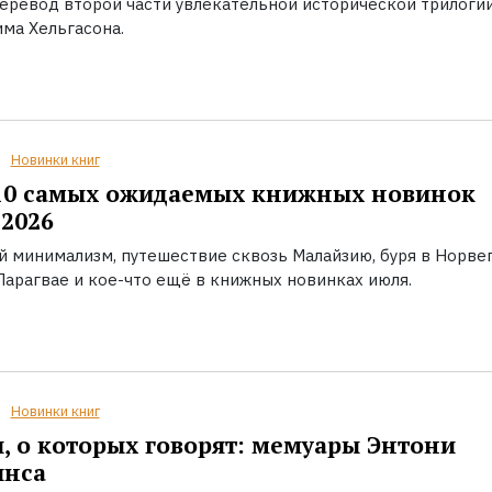
еревод второй части увлекательной исторической трилоги
ма Хельгасона.
Новинки книг
10 самых ожидаемых книжных новинок
2026
й минимализм, путешествие сквозь Малайзию, буря в Норвег
Парагвае и кое-что ещё в книжных новинках июля.
Новинки книг
, о которых говорят: мемуары Энтони
инса