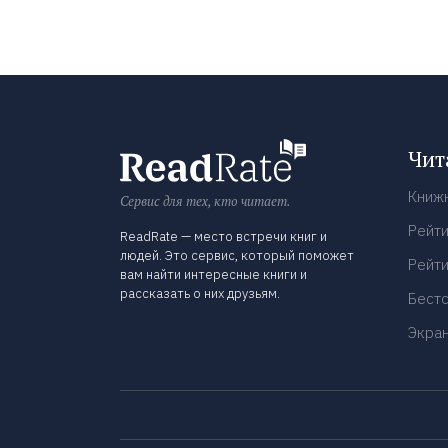
Чит
Книж
Сервис для тех, кто читает.
Рейти
ReadRate — место встречи книг и
людей. Это сервис, который поможет
Рейти
вам найти интересные книги и
рассказать о них друзьям.
Бест
Экра