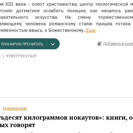
ия XIII века - оплот христианства, центр теологической м
тоило догматике ослабить позиции, как началось раз
разительного искусства. На смену торжественно
вляющему человека романскому стилю пришла готика
мленностью ввысь, к Божественному...
Ещё
Добавить в кол
ПЛАНИРУЮ ПРОЧИТАТЬ
.
9785779317627
Новинки книг
ьдесят килограммов нокаутов»: книги, о
ых говорят