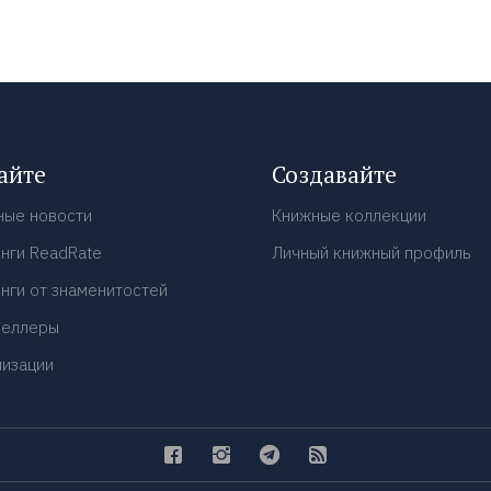
айте
Создавайте
ные новости
Книжные коллекции
нги ReadRate
Личный книжный профиль
нги от знаменитостей
селлеры
низации