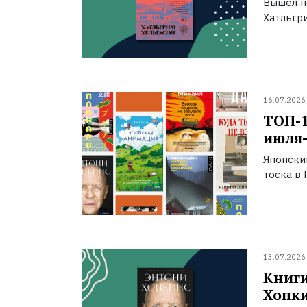
Вышел п
Хатльгри
16.07.2026
ТОП-
июля-
Японски
тоска в 
13.07.2026
Книги
Хопк