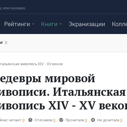
х, кто читает.
Рейтинги
Книги
Экранизации
Колл
ТЫ
0
альянская живопись XIV - XV веков
едевры мировой
ивописи. Итальянская
ивопись XIV - XV веко
йчас читают
0
Отложили
0
Прочитали
0
Не дочитали
0