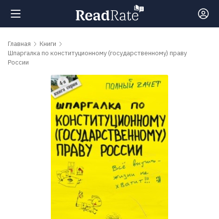
Поиск
Главная
Книги
Шпаргалка по конституционному (государственному) праву
России
Новости
Рейтинги
Книги
Самые
обсуждаемые
книги
Авторы