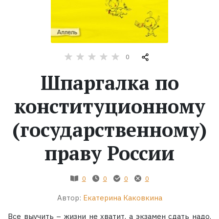
Жанры
Серии
0
Экранизации
Шпаргалка по
конституционному
Коллекции
(государственному)
праву России
0
0
0
0
Автор:
Екатерина Каковкина
Все выучить – жизни не хватит, а экзамен сдать надо.