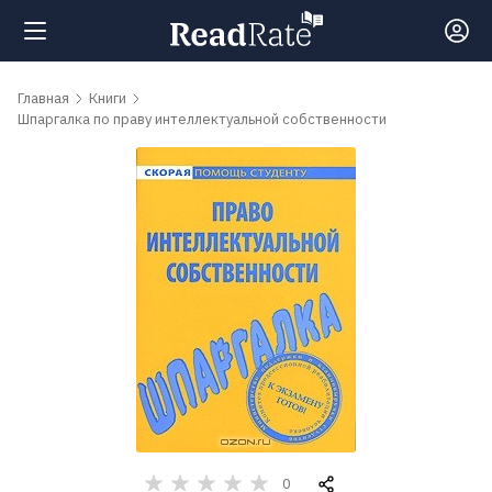
Поиск
Главная
Книги
Шпаргалка по праву интеллектуальной собственности
Новости
Рейтинги
Книги
Самые
обсуждаемые
книги
0
Авторы