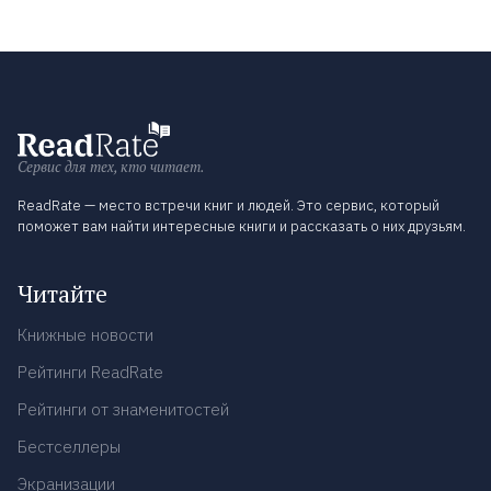
Сервис для тех, кто читает.
ReadRate — место встречи книг и людей. Это сервис, который
поможет вам найти интересные книги и рассказать о них друзьям.
Читайте
Книжные новости
Рейтинги ReadRate
Рейтинги от знаменитостей
Бестселлеры
Экранизации