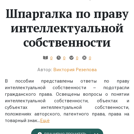
Шпаргалка по праву
Жанры
интеллектуальной
Серии
собственности
Экранизации
0
0
0
0
Коллекции
Автор:
Виктория Резепова
В пособии представлены ответы по праву
интеллектуальной собственности – подотрасли
гражданского права. Освещены вопросы о понятии
интеллектуальной собственности, объектах и
субъектах интеллектуальной собственности,
положениях авторского, патентного права, права на
товарный знак...
Ещё