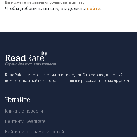
Вы можете первыми опубликовать цитату
Чтобы добавить цитату, вы должны
войти
.
Сервис для тех, кто читает.
ReadRate — место встречи книг и людей. Это сервис, который
поможет вам найти интересные книги и рассказать о них друзьям.
Читайте
Книжные новости
Рейтинги ReadRate
Рейтинги от знаменитостей