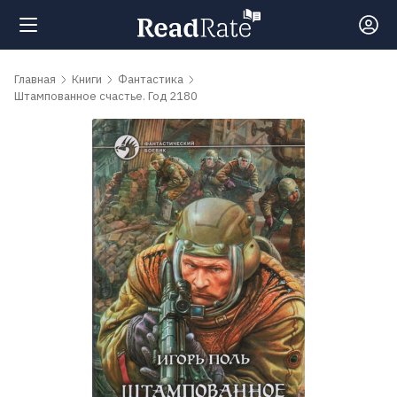
Поиск
Главная
Книги
Фантастика
Штампованное счастье. Год 2180
Новости
Рейтинги
Книги
Самые
обсуждаемые
книги
Авторы