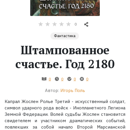
Жанры
0
Серии
Фантастика
Экранизации
Штампованное
счастье. Год 2180
Коллекции
0
0
0
0
Автор:
Игорь Поль
Капрал Жослен Ролье Третий - искусственный солдат,
символ ударного рода войск - Инопланетного Легиона
Земной Федерации. Волей судьбы Жослен становится
свидетелем и участником драматических событий,
повлекших за собой начало Второй Марсианской