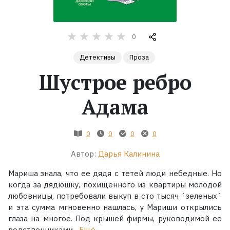
Жанры
0
Серии
Детективы
Проза
Шустрое ребро
Экранизации
Адама
Коллекции
0
0
0
0
Автор:
Дарья Калинина
Мариша знала, что ее дядя с тетей люди небедные. Но
когда за дядюшку, похищенного из квартиры молодой
любовницы, потребовали выкуп в сто тысяч `зеленых`
и эта сумма мгновенно нашлась, у Мариши открылись
глаза на многое. Под крышей фирмы, руководимой ее
родственниками,...
Ещё