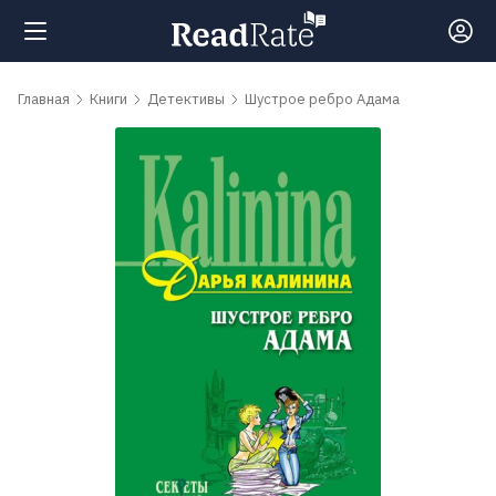
Поиск
Главная
Книги
Детективы
Шустрое ребро Адама
Новости
Рейтинги
Книги
Самые
обсуждаемые
книги
Авторы