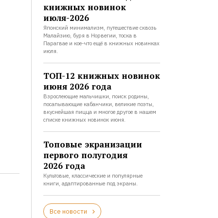
книжных новинок
июля-2026
Японский минимализм, путешествие сквозь
Малайзию, буря в Норвегии, тоска в
Парагвае и кое-что ещё в книжных новинках
июля.
ТОП-12 книжных новинок
июня 2026 года
Взрослеющие мальчишки, поиск родины,
посапывающие кабанчики, великие поэты,
вкуснейшая пицца и многое другое в нашем
списке книжных новинок июня.
Топовые экранизации
первого полугодия
2026 года
Культовые, классические и популярные
книги, адаптированные под экраны.
Все новости