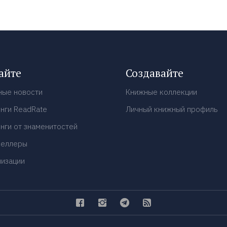
айте
Создавайте
ные новости
Книжные коллекции
нги ReadRate
Личный книжный профиль
нги от знаменитостей
селлеры
низации