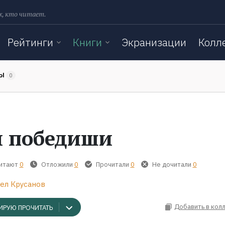
х, кто читает.
Рейтинги
Книги
Экранизации
Колл
ТЫ
0
 победиши
читают
0
Отложили
0
Прочитали
0
Не дочитали
0
ел Крусанов
Добавить в кол
ИРУЮ ПРОЧИТАТЬ