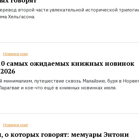
ых говорят
еревод второй части увлекательной исторической трилоги
ма Хельгасона.
Новинки книг
10 самых ожидаемых книжных новинок
2026
й минимализм, путешествие сквозь Малайзию, буря в Норвег
Парагвае и кое-что ещё в книжных новинках июля.
Новинки книг
, о которых говорят: мемуары Энтони