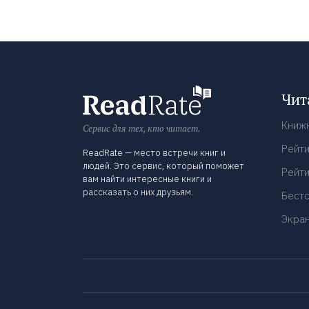
Чит
Книж
Сервис для тех, кто читает.
Рейти
ReadRate — место встречи книг и
людей. Это сервис, который поможет
Рейти
вам найти интересные книги и
рассказать о них друзьям.
Бест
Экра