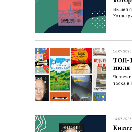
котор
Вышел п
Хатльгри
16.07.2026
ТОП-
июля-
Японски
тоска в 
13.07.2026
Книги