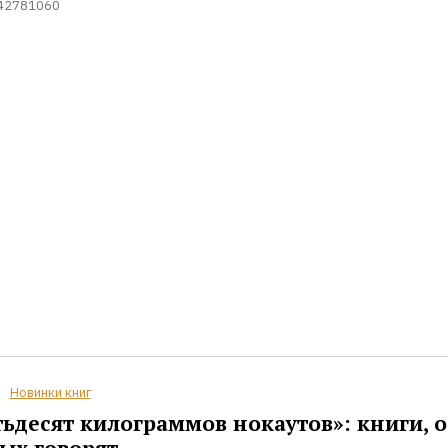
42781060
Новинки книг
ьдесят килограммов нокаутов»: книги, о