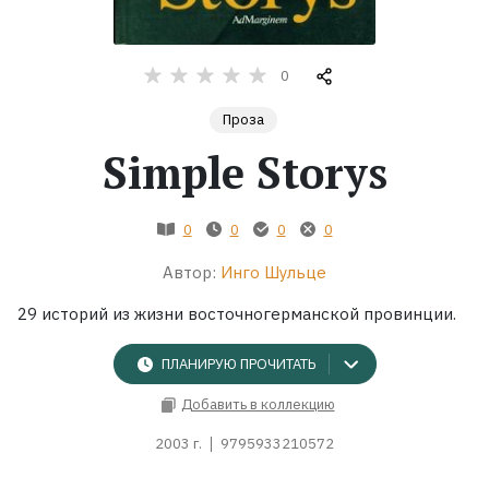
Жанры
0
Серии
Проза
Simple Storys
Экранизации
Коллекции
0
0
0
0
Автор:
Инго Шульце
29 историй из жизни восточногерманской провинции.
ПЛАНИРУЮ ПРОЧИТАТЬ
Добавить в коллекцию
2003 г.
9795933210572