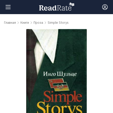
Поиск
Главная
Книги
Проза
Simple Storys
Новости
Рейтинги
Книги
Самые
обсуждаемые
книги
Авторы