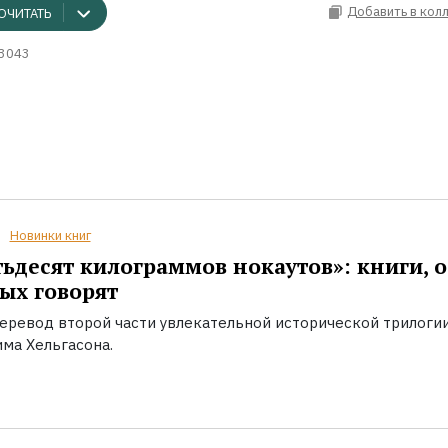
Добавить в кол
ОЧИТАТЬ
3043
Новинки книг
ьдесят килограммов нокаутов»: книги, о
ых говорят
еревод второй части увлекательной исторической трилоги
ма Хельгасона.