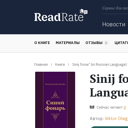
Сервис для те
Поиск
Новости
О КНИГЕ
МАТЕРИАЛЫ
ОТЗЫВЫ
ЦИТА
0
Главная
Книги
Sinij fonar' (in Russian Language)
Sinij f
Langu
Сейчас читают
0
Автор:
Viktor Oleg