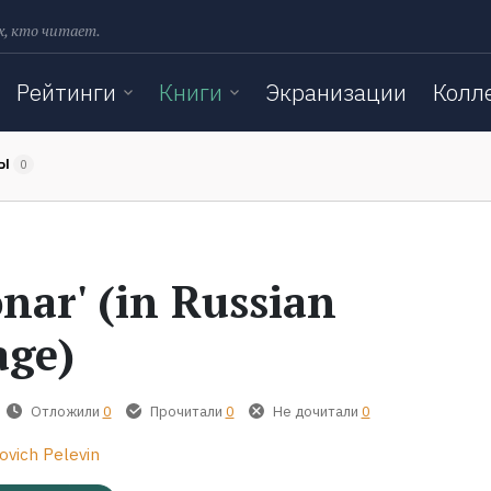
х, кто читает.
Рейтинги
Книги
Экранизации
Колл
ТЫ
0
onar' (in Russian
age)
Отложили
0
Прочитали
0
Не дочитали
0
ovich Pelevin