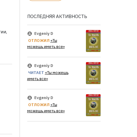
ПОСЛЕДНЯЯ АКТИВНОСТЬ
ии,
Evgeniy D
ОТЛОЖИЛ
«Ты
можешь иметь все»
Evgeniy D
ЧИТАЕТ
«Ты можешь
иметь все»
Evgeniy D
ОТЛОЖИЛ
«Ты
можешь иметь все»