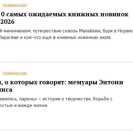
Новинки книг
10 самых ожидаемых книжных новинок
2026
й минимализм, путешествие сквозь Малайзию, буря в Норвег
Парагвае и кое-что ещё в книжных новинках июля.
Новинки книг
, о которых говорят: мемуары Энтони
инса
вились, парень» – история о творчестве, борьбе с
остью и жажде жизни.