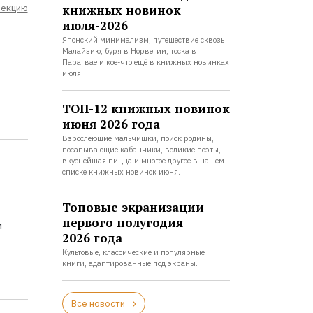
лекцию
книжных новинок
июля-2026
Японский минимализм, путешествие сквозь
Малайзию, буря в Норвегии, тоска в
Парагвае и кое-что ещё в книжных новинках
июля.
ТОП-12 книжных новинок
июня 2026 года
Взрослеющие мальчишки, поиск родины,
посапывающие кабанчики, великие поэты,
вкуснейшая пицца и многое другое в нашем
списке книжных новинок июня.
Топовые экранизации
первого полугодия
и
2026 года
Культовые, классические и популярные
книги, адаптированные под экраны.
Все новости