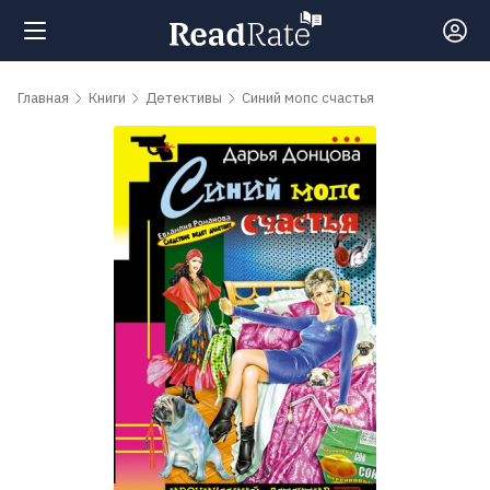
Поиск
Главная
Книги
Детективы
Синий мопс счастья
Новости
Рейтинги
Книги
Самые
обсуждаемые
книги
Авторы