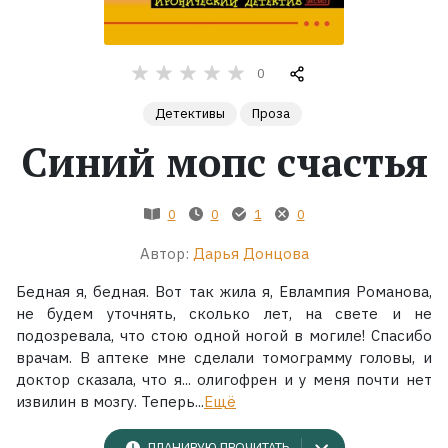
Жанры
0
Серии
Детективы
Проза
Синий мопс счастья
Экранизации
Коллекции
0
0
1
0
Автор:
Дарья Донцова
Бедная я, бедная. Вот так жила я, Евлампия Романова,
не будем уточнять, сколько лет, на свете и не
подозревала, что стою одной ногой в могиле! Спасибо
врачам. В аптеке мне сделали томограмму головы, и
доктор сказала, что я... олигофрен и у меня почти нет
извилин в мозгу. Теперь...
Ещё
ПЛАНИРУЮ ПРОЧИТАТЬ