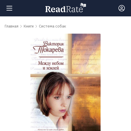
Поиск
Главная
Книги
Система собак
Новости
Рейтинги
Книги
Самые
обсуждаемые
книги
Авторы