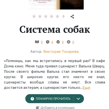
Жанры
0
Серии
Система собак
Экранизации
0
0
0
0
Коллекции
Автор:
Виктория Токарева
«Помнишь, как мы встретились в первый раз? В кафе
Дома кино. Меня туда привел сценарист Валька Шварц.
После своего фильма Валька стал знаменит в своих
кругах. В широких кругах его никто не знал,
сценаристы вообще славы не имут. Вся слава
достается актерам, а сценаристам только...
Ещё
ПЛАНИРУЮ ПРОЧИТАТЬ
Добавить в коллекцию