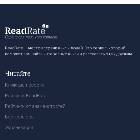
Сервис для тех, кто читает.
ReadRate — место встречи книг и людей. Это сервис, который
поможет вам найти интересные книги и рассказать о них друзьям.
Читайте
Книжные новости
Рейтинги ReadRate
Рейтинги от знаменитостей
Бестселлеры
Экранизации