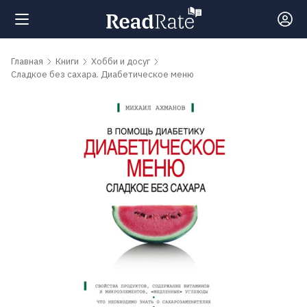
Поиск
Главная
Книги
Хобби и досуг
Сладкое без сахара. Диабетическое меню
Новости
Рейтинги
Книги
Самые
обсуждаемые
книги
Авторы