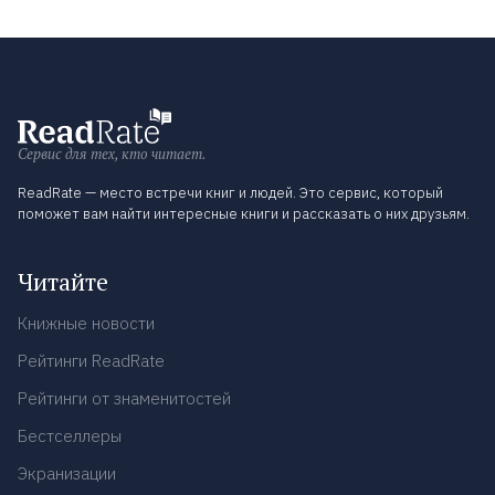
Сервис для тех, кто читает.
ReadRate — место встречи книг и людей. Это сервис, который
поможет вам найти интересные книги и рассказать о них друзьям.
Читайте
Книжные новости
Рейтинги ReadRate
Рейтинги от знаменитостей
Бестселлеры
Экранизации