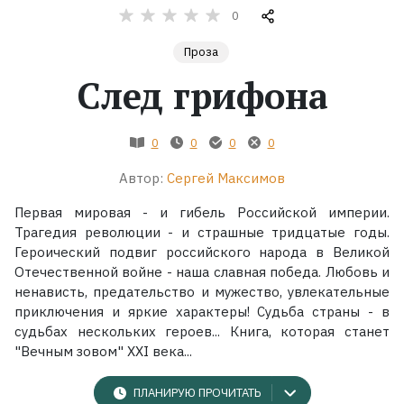
0
Жанры
Проза
След грифона
Серии
Экранизации
0
0
0
0
Автор:
Сергей Максимов
Коллекции
Первая мировая - и гибель Российской империи.
Трагедия революции - и страшные тридцатые годы.
Героический подвиг российского народа в Великой
Отечественной войне - наша славная победа. Любовь и
ненависть, предательство и мужество, увлекательные
приключения и яркие характеры! Судьба страны - в
судьбах нескольких героев... Книга, которая станет
"Вечным зовом" XXI века...
ПЛАНИРУЮ ПРОЧИТАТЬ