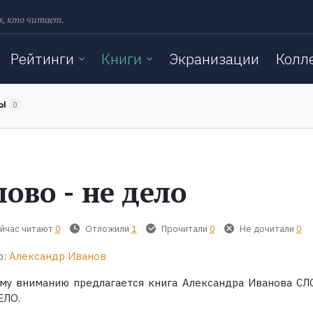
х, кто читает.
Рейтинги
Книги
Экранизации
Колл
ТЫ
0
лово - не дело
йчас читают
0
Отложили
1
Прочитали
0
Не дочитали
0
р:
Александр Иванов
му вниманию предлагается книга Александра Иванова СЛ
ЕЛО.