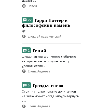
давайте...
Павел
Гарри Поттер и
22
философский камень
да!
алексей ладыжинский
Гений
1
Шикарная книга от моего любимого
автора, читаю и получаю массу
удовольствия...
Елена Авдеева
Гроздья гнева
6
Стоит на полке пока не дочитанной,
не знаю может когда-нибудь вернусь
и...
Елена Авдеева