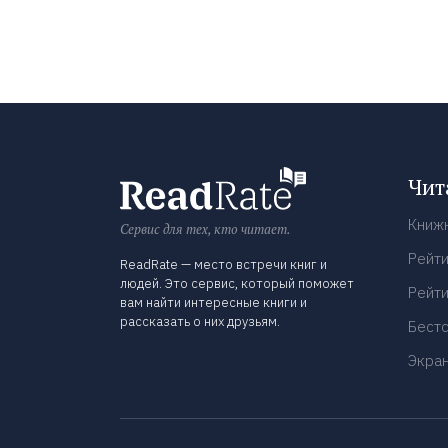
Чит
Книж
Сервис для тех, кто читает.
Рейти
ReadRate — место встречи книг и
людей. Это сервис, который поможет
Рейти
вам найти интересные книги и
рассказать о них друзьям.
Бест
Экра