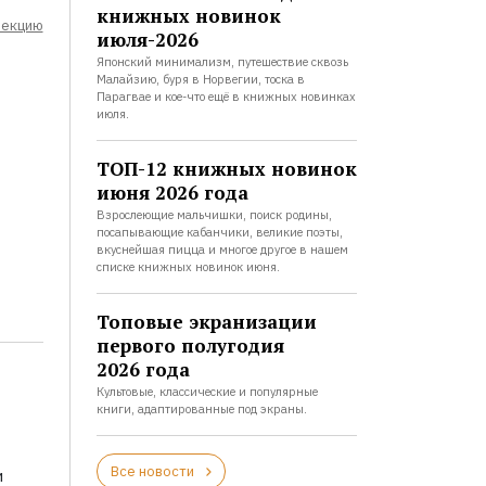
книжных новинок
лекцию
июля-2026
Японский минимализм, путешествие сквозь
Малайзию, буря в Норвегии, тоска в
Парагвае и кое-что ещё в книжных новинках
июля.
ТОП-12 книжных новинок
июня 2026 года
Взрослеющие мальчишки, поиск родины,
посапывающие кабанчики, великие поэты,
вкуснейшая пицца и многое другое в нашем
списке книжных новинок июня.
Топовые экранизации
первого полугодия
2026 года
Культовые, классические и популярные
книги, адаптированные под экраны.
Все новости
и