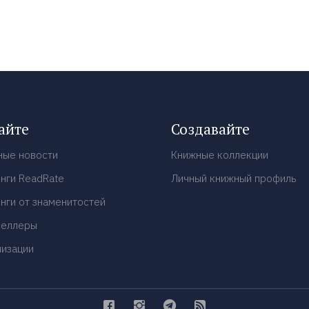
айте
Создавайте
ные новости
Книжные коллекции
нги ReadRate
Личный книжный профиль
нги от знаменитостей
селлеры
низации