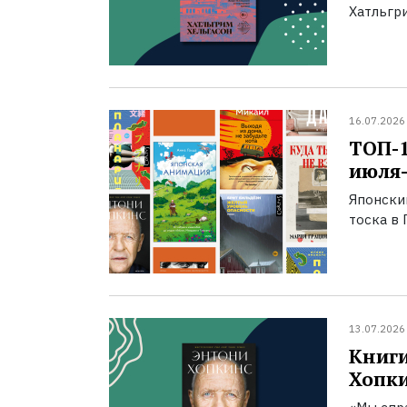
Хатльгри
16.07.2026
ТОП-
июля-
Японски
тоска в 
13.07.2026
Книги
Хопк