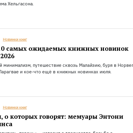
ма Хельгасона.
Новинки книг
10 самых ожидаемых книжных новинок
2026
й минимализм, путешествие сквозь Малайзию, буря в Норвег
Парагвае и кое-что ещё в книжных новинках июля.
Новинки книг
, о которых говорят: мемуары Энтони
инса