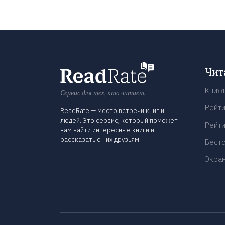
Чит
Книж
Сервис для тех, кто читает.
Рейти
ReadRate — место встречи книг и
людей. Это сервис, который поможет
Рейти
вам найти интересные книги и
рассказать о них друзьям.
Бест
Экра