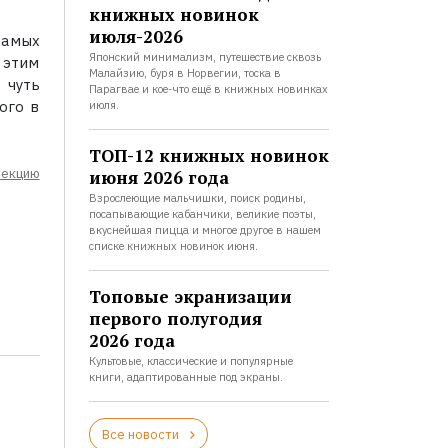
книжных новинок
июля-2026
самых
Японский минимализм, путешествие сквозь
 этим
Малайзию, буря в Норвегии, тоска в
 чуть
Парагвае и кое-что ещё в книжных новинках
ого в
июля.
ТОП-12 книжных новинок
лекцию
июня 2026 года
Взрослеющие мальчишки, поиск родины,
посапывающие кабанчики, великие поэты,
вкуснейшая пицца и многое другое в нашем
списке книжных новинок июня.
Топовые экранизации
первого полугодия
2026 года
Культовые, классические и популярные
книги, адаптированные под экраны.
Все новости