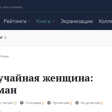
х, кто читает.
Рейтинги
Книги
Экранизации
Колл
ТЫ
0
Роман
учайная женщина:
ман
с читают
0
Отложили
0
Прочитали
0
Не дочитали
0