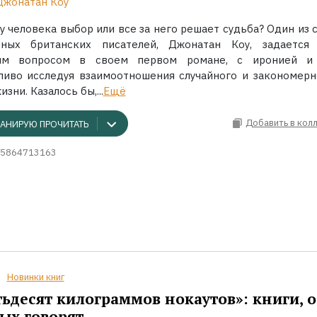
Джонатан Коу
 у человека выбор или все за него решает судьба? Один из 
сных британских писателей, Джонатан Коу, задается
ым вопросом в своем первом романе, с иронией и
иво исследуя взаимоотношения случайного и закономерн
зни. Казалось бы,...
Ещё
Добавить в кол
АНИРУЮ ПРОЧИТАТЬ
5864713163
Новинки книг
ьдесят килограммов нокаутов»: книги, о
ых говорят