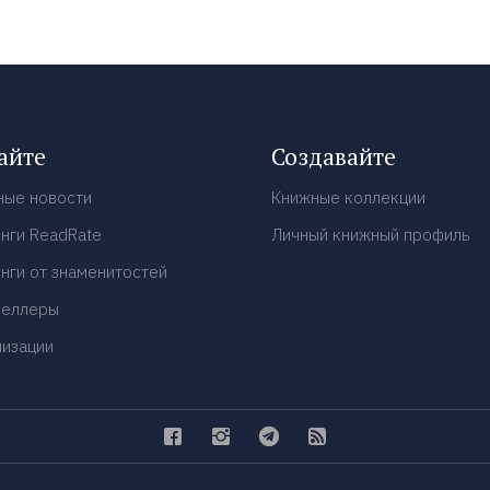
айте
Создавайте
ные новости
Книжные коллекции
нги ReadRate
Личный книжный профиль
нги от знаменитостей
селлеры
низации