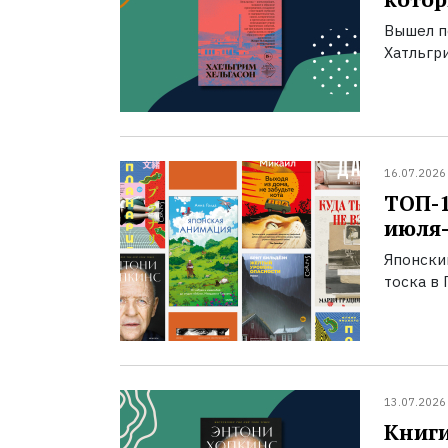
Вышел п
Хатльгри
16.07.2026
ТОП-
июля-
Японски
тоска в 
13.07.2026
Книги