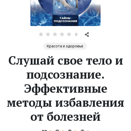
Жанры
Серии
0
Экранизации
Красота и здоровье
Слушай свое тело и
Коллекции
подсознание.
Эффективные
методы избавления
от болезней