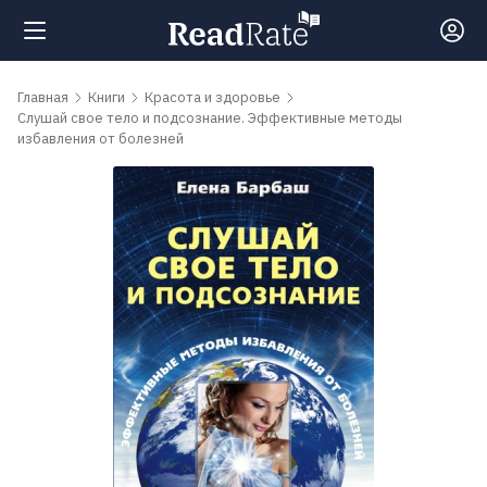
Поиск
Главная
Книги
Красота и здоровье
Слушай свое тело и подсознание. Эффективные методы
избавления от болезней
Новости
Рейтинги
Книги
Самые
обсуждаемые
книги
Авторы