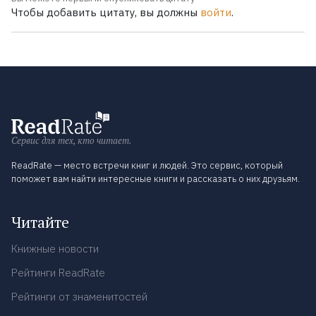
Чтобы добавить цитату, вы должны
войти
.
Сервис для тех, кто читает.
ReadRate — место встречи книг и людей. Это сервис, который
поможет вам найти интересные книги и рассказать о них друзьям.
Читайте
Книжные новости
Рейтинги ReadRate
Рейтинги от знаменитостей