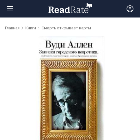
Поиск
Главная
Книги
Смерть открывает карты
Новости
Рейтинги
Книги
Самые
обсуждаемые
книги
Авторы