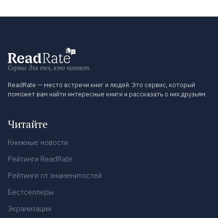
Сервис для тех, кто читает.
ReadRate — место встречи книг и людей. Это сервис, который
поможет вам найти интересные книги и рассказать о них друзьям.
Читайте
Книжные новости
Рейтинги ReadRate
Рейтинги от знаменитостей
Бестселлеры
Экранизации