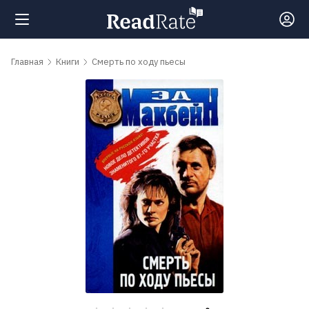
Поиск
Главная
Книги
Смерть по ходу пьесы
Новости
Рейтинги
Книги
Самые
обсуждаемые
книги
Авторы