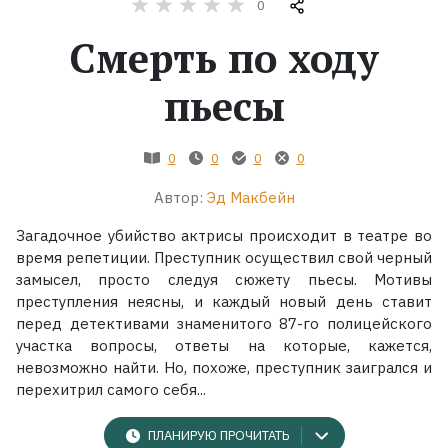
0
Смерть по ходу
Жанры
пьесы
Серии
Экранизации
0
0
0
0
Автор:
Эд Макбейн
Коллекции
Загадочное убийство актрисы происходит в театре во
время репетиции. Преступник осуществил свой черный
замысел, просто следуя сюжету пьесы. Мотивы
преступления неясны, и каждый новый день ставит
перед детективами знаменитого 87-го полицейского
участка вопросы, ответы на которые, кажется,
невозможно найти. Но, похоже, преступник заигрался и
перехитрил самого себя...
ПЛАНИРУЮ ПРОЧИТАТЬ