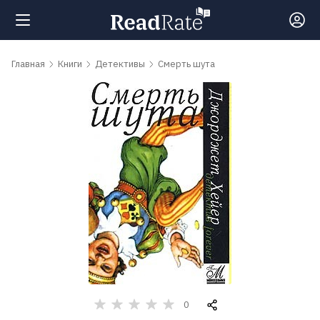
Поиск
Главная
Книги
Детективы
Смерть шута
Новости
Рейтинги
Книги
Самые
обсуждаемые
книги
0
Авторы