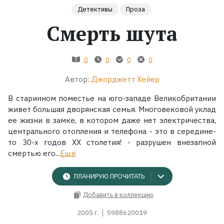
Детективы
Проза
Жанры
Смерть шута
Серии
0
0
0
0
Экранизации
Автор:
Джорджетт Хейер
В старинном поместье на юго-западе Великобритании
Коллекции
живет большая дворянская семья. Многовековой уклад
ее жизни в замке, в котором даже нет электричества,
центрального отопления и телефона - это в середине-
то 30-х годов XX столетия! - разрушен внезапной
смертью его...
Ещё
ПЛАНИРУЮ ПРОЧИТАТЬ
Добавить в коллекцию
2005 г.
5988620019