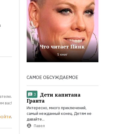
а
Что читает Пинк
5 книг
САМОЕ ОБСУЖДАЕМОЕ
Дети капитана
3
ателю.
Гранта
м вас!
Интересно, много приключений,
самый нежданный конец. Детям не
войти
.
давайте...
Павел