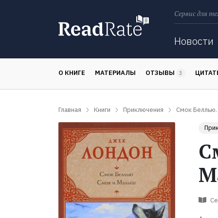
Сервис для те
Поиск
Новости
О КНИГЕ
МАТЕРИАЛЫ
ОТЗЫВЫ
ЦИТА
3
Главная
Книги
Приключения
Смок Беллью.
При
С
М
Се