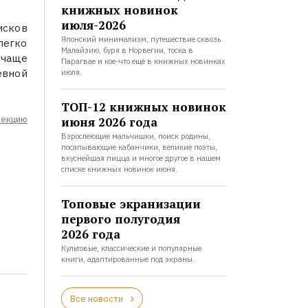
книжных новинок
июля-2026
исков
Японский минимализм, путешествие сквозь
легко
Малайзию, буря в Норвегии, тоска в
 чаще
Парагвае и кое-что ещё в книжных новинках
евной
июля.
ТОП-12 книжных новинок
лекцию
июня 2026 года
Взрослеющие мальчишки, поиск родины,
посапывающие кабанчики, великие поэты,
вкуснейшая пицца и многое другое в нашем
списке книжных новинок июня.
Топовые экранизации
первого полугодия
2026 года
Культовые, классические и популярные
книги, адаптированные под экраны.
Все новости