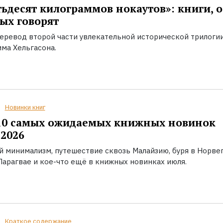
ьдесят килограммов нокаутов»: книги, о
ых говорят
еревод второй части увлекательной исторической трилоги
ма Хельгасона.
Новинки книг
10 самых ожидаемых книжных новинок
2026
й минимализм, путешествие сквозь Малайзию, буря в Норвег
Парагвае и кое-что ещё в книжных новинках июля.
Краткое содержание