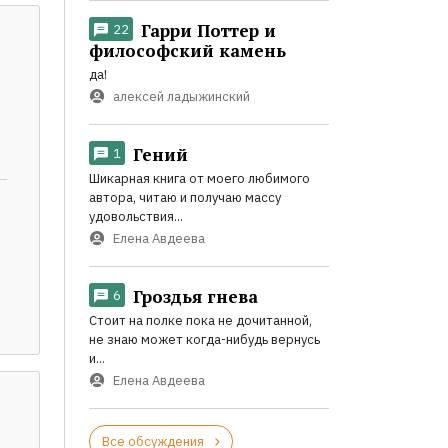
Гарри Поттер и
22
философский камень
да!
алексей ладыжинский
Гений
1
Шикарная книга от моего любимого
автора, читаю и получаю массу
удовольствия...
Елена Авдеева
Гроздья гнева
6
Стоит на полке пока не дочитанной,
не знаю может когда-нибудь вернусь
и...
Елена Авдеева
Все обсуждения