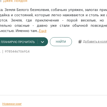
р:
Джек Лондон
а. Земля Белого безмолвия, собачьих упряжек, залогах при
дайка и состояний, которые легко наживаются и столь же 
ются. Земля, где приключения - порой веселые, но
тельно опасные - давно уже стали обычной повседн
ностью. Именно там...
Ещё
Добавить в кол
НАЙТИ
ПЛАНИРУЮ ПРОЧИТАТЬ
.
9785446706914
Новинки книг