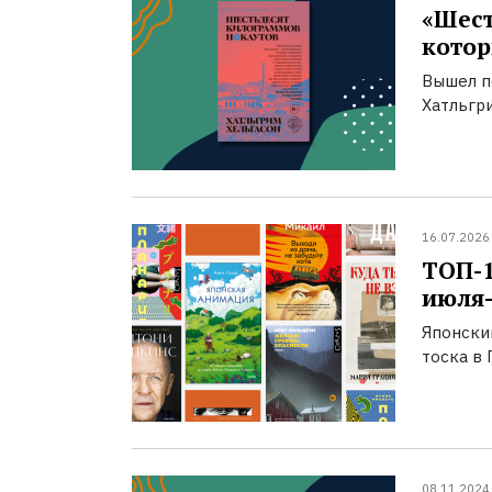
«Шест
котор
Вышел п
Хатльгри
16.07.2026
ТОП-
июля-
Японски
тоска в 
08.11.2024