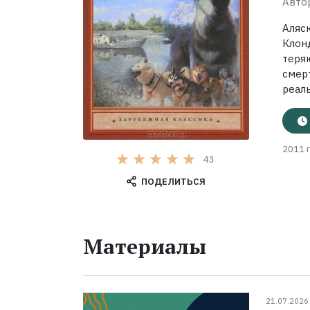
Авто
Аляск
Клон
теря
смер
реаль
2011 г
43
ПОДЕЛИТЬСЯ
Материалы
21.07.2026