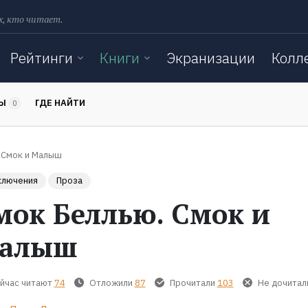
х, кто читает.
Рейтинги
Книги
Экранизации
Колл
ТЫ
ГДЕ НАЙТИ
0
 Смок и Малыш
ключения
Проза
мок Беллью. Смок и
алыш
йчас читают
74
Отложили
87
Прочитали
103
Не дочитал