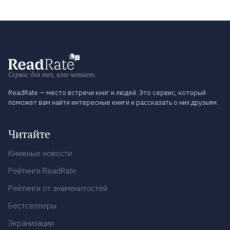
Сервис для тех, кто читает.
ReadRate — место встречи книг и людей. Это сервис, который
поможет вам найти интересные книги и рассказать о них друзьям.
Читайте
Книжные новости
Рейтинги ReadRate
Рейтинги от знаменитостей
Бестселлеры
Экранизации