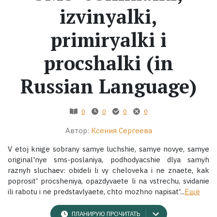
izvinyalki,
Жанры
primiryalki i
Серии
procshalki (in
Экранизации
Russian Language)
Коллекции
0
0
0
0
Автор:
Ксения Сергеева
V etoj knige sobrany samye luchshie, samye novye, samye
original'nye sms-poslaniya, podhodyacshie dlya samyh
raznyh sluchaev: obideli li vy cheloveka i ne znaete, kak
poprosit' procsheniya, opazdyvaete li na vstrechu, svidanie
ili rabotu i ne predstavlyaete, chto mozhno napisat'...
Ещё
ПЛАНИРУЮ ПРОЧИТАТЬ