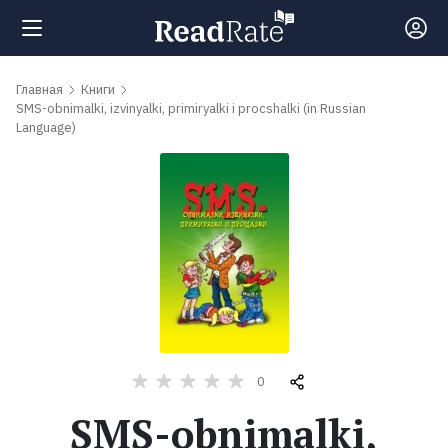
Поиск
Главная
Книги
SMS-obnimalki, izvinyalki, primiryalki i procshalki (in Russian
Language)
Новости
Рейтинги
Книги
Самые
обсуждаемые
0
книги
SMS-obnimalki,
Авторы