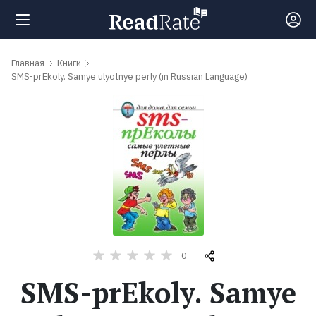
Поиск
Главная
Книги
SMS-prEkoly. Samye ulyotnye perly (in Russian Language)
Новости
Рейтинги
Книги
Самые
0
обсуждаемые
книги
SMS-prEkoly. Samye
Авторы