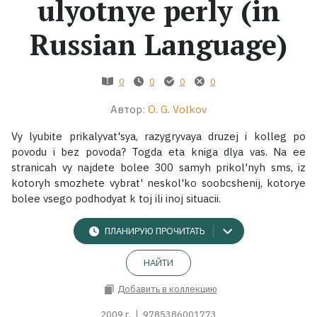
ulyotnye perly (in
Жанры
Russian Language)
Серии
0
0
0
0
Экранизации
Автор:
O. G. Volkov
Vy lyubite prikalyvat'sya, razygryvaya druzej i kolleg po
Коллекции
povodu i bez povoda? Togda eta kniga dlya vas. Na ee
stranicah vy najdete bolee 300 samyh prikol'nyh sms, iz
kotoryh smozhete vybrat' neskol'ko soobcshenij, kotorye
bolee vsego podhodyat k toj ili inoj situacii.
ПЛАНИРУЮ ПРОЧИТАТЬ
НАЙТИ
Добавить в коллекцию
2009 г.
9785386001773