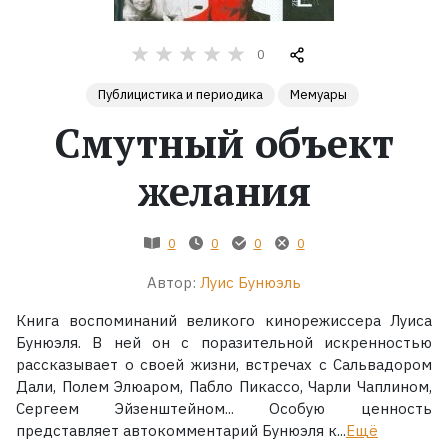
Жанры
0
Серии
Публицистика и периодика
Мемуары
Смутный объект
Экранизации
желания
Коллекции
0
0
0
0
Автор:
Луис Бунюэль
Книга воспоминаний великого кинорежиссера Луиса
Бунюэля. В ней он с поразительной искренностью
рассказывает о своей жизни, встречах с Сальвадором
Дали, Полем Элюаром, Пабло Пикассо, Чарли Чаплином,
Сергеем Эйзенштейном... Особую ценность
представляет автокомментарий Бунюэля к...
Ещё