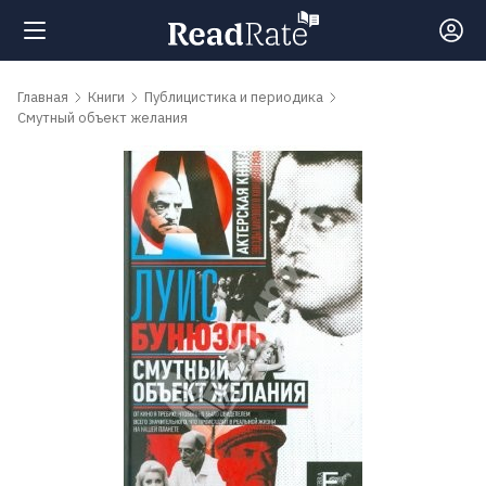
Поиск
Главная
Книги
Публицистика и периодика
Смутный объект желания
Новости
Рейтинги
Книги
Самые
обсуждаемые
книги
Авторы