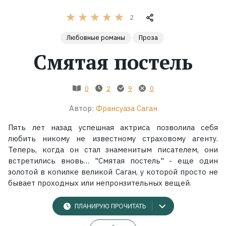
2
Жанры
Любовные романы
Проза
Серии
Смятая постель
Экранизации
0
2
9
0
Коллекции
Автор:
Франсуаза Саган
Пять лет назад успешная актриса позволила себя
любить никому не известному страховому агенту.
Теперь, когда он стал знаменитым писателем, они
встретились вновь… "Смятая постель" - еще один
золотой в копилке великой Саган, у которой просто не
бывает проходных или непронзительных вещей.
ПЛАНИРУЮ ПРОЧИТАТЬ