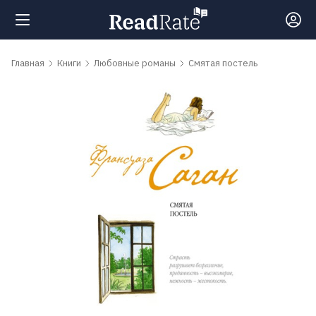
Поиск
Главная
Книги
Любовные романы
Смятая постель
Новости
Рейтинги
Книги
Самые
обсуждаемые
книги
Авторы