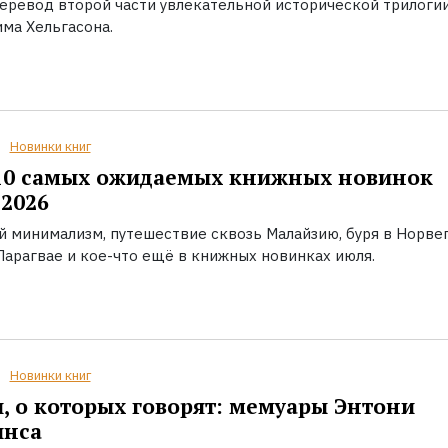
еревод второй части увлекательной исторической трилоги
ма Хельгасона.
Новинки книг
10 самых ожидаемых книжных новинок
2026
й минимализм, путешествие сквозь Малайзию, буря в Норвег
Парагвае и кое-что ещё в книжных новинках июля.
Новинки книг
, о которых говорят: мемуары Энтони
инса