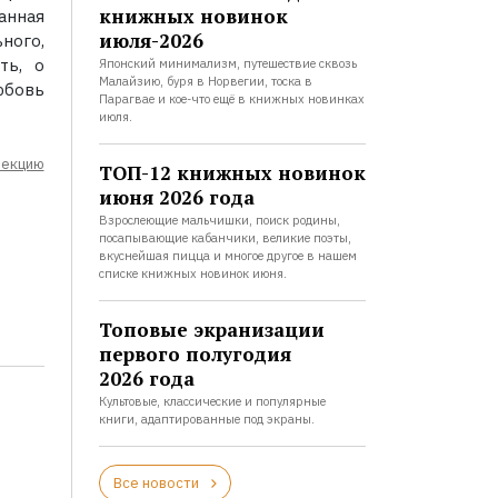
книжных новинок
анная
июля-2026
ного,
ть, о
Японский минимализм, путешествие сквозь
Малайзию, буря в Норвегии, тоска в
юбовь
Парагвае и кое-что ещё в книжных новинках
июля.
лекцию
ТОП-12 книжных новинок
июня 2026 года
Взрослеющие мальчишки, поиск родины,
посапывающие кабанчики, великие поэты,
вкуснейшая пицца и многое другое в нашем
списке книжных новинок июня.
Топовые экранизации
первого полугодия
2026 года
Культовые, классические и популярные
книги, адаптированные под экраны.
Все новости