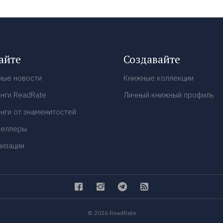
айте
Создавайте
ные новости
Книжные коллекции
нги ReadRate
Личный книжный профиль
нги от знаменитостей
селлеры
низации
© 2026 ReadRate