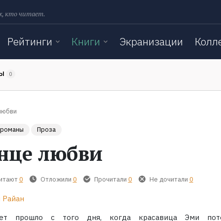
х, кто читает.
Рейтинги
Книги
Экранизации
Колл
ТЫ
0
любви
 романы
Проза
нце любви
читают
0
Отложили
0
Прочитали
0
Не дочитали
0
 Райан
ет прошло с того дня, когда красавица Эми пот