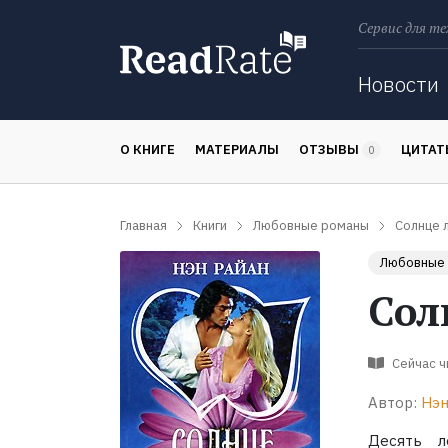
Сервис для те
Поиск
Новости
О КНИГЕ
МАТЕРИАЛЫ
ОТЗЫВЫ
ЦИТА
0
Главная
Книги
Любовные романы
Солнце 
Любовные
Сол
Сейчас 
Автор:
Нэн
Десять л