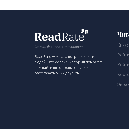
Чит
Книж
Сервис для тех, кто читает.
Рейти
ReadRate — место встречи книг и
людей. Это сервис, который поможет
Рейти
вам найти интересные книги и
рассказать о них друзьям.
Бест
Экра