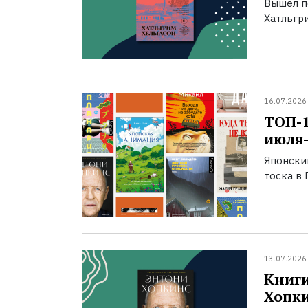
Вышел п
Хатльгри
16.07.2026
ТОП-
июля-
Японски
тоска в 
13.07.2026
Книги
Хопк