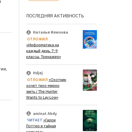
и
ПОСЛЕДНЯЯ АКТИВНОСТЬ
Наталья Илюхова
ОТЛОЖИЛ
«Информатика на
каждый день. 7-9
классы. Тренажер»
ии,
Hdjej
ОТЛОЖИЛ
«Охотник
хочет тихо-мирно
жить / The Hunter
Wants to Lay Low»
aminat Abdy
ЧИТАЕТ
«Гарри
Поттер и тайная