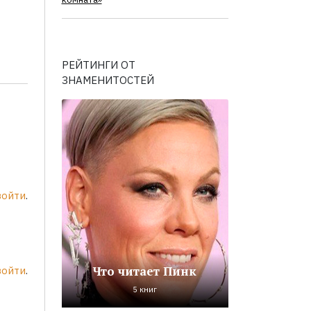
комната»
РЕЙТИНГИ ОТ
ЗНАМЕНИТОСТЕЙ
войти
.
Что читает Пинк
войти
.
5 книг