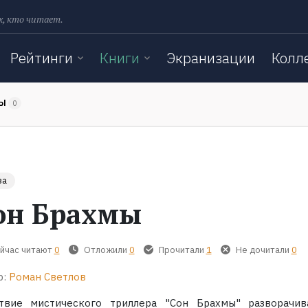
х, кто читает.
Рейтинги
Книги
Экранизации
Колл
ТЫ
0
за
он Брахмы
йчас читают
0
Отложили
0
Прочитали
1
Не дочитали
0
р:
Роман Светлов
твие мистического триллера "Сон Брахмы" разворачив