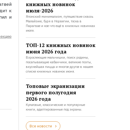
книжных новинок
атвей
июля-2026
дит к
пил и
Японский минимализм, путешествие сквозь
Малайзию, буря в Норвегии, тоска в
Парагвае и кое-что ещё в книжных новинках
июля.
лекцию
ТОП-12 книжных новинок
июня 2026 года
Взрослеющие мальчишки, поиск родины,
посапывающие кабанчики, великие поэты,
вкуснейшая пицца и многое другое в нашем
списке книжных новинок июня.
Топовые экранизации
первого полугодия
2026 года
Культовые, классические и популярные
книги, адаптированные под экраны.
Все новости