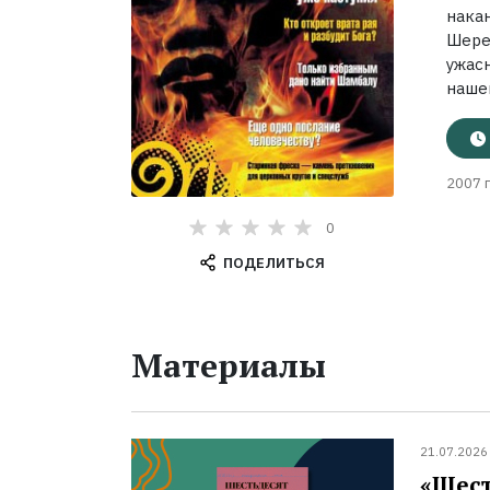
нака
Шере
ужас
нашег
2007 г
0
ПОДЕЛИТЬСЯ
Материалы
21.07.2026
«Шест