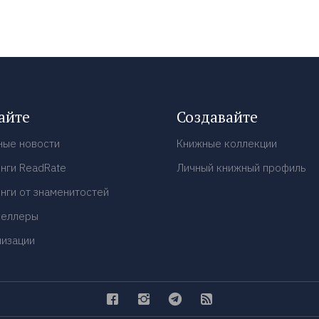
айте
Создавайте
ные новости
Книжные коллекции
нги ReadRate
Личный книжный профиль
нги от знаменитостей
селлеры
низации