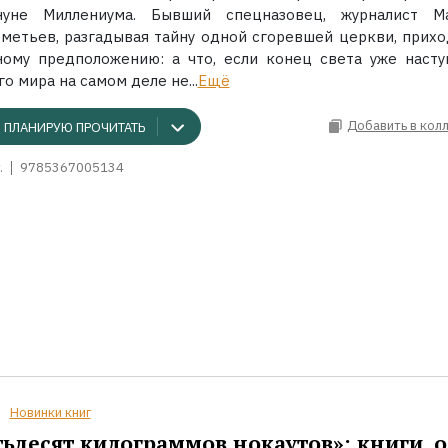
нуне Миллениума. Бывший спецназовец, журналист М
метьев, разгадывая тайну одной сгоревшей церкви, прихо
ному предположению: а что, если конец света уже насту
о мира на самом деле не...
Ещё
Добавить в кол
ПЛАНИРУЮ ПРОЧИТАТЬ
.
9785367005134
Новинки книг
ьдесят килограммов нокаутов»: книги, о