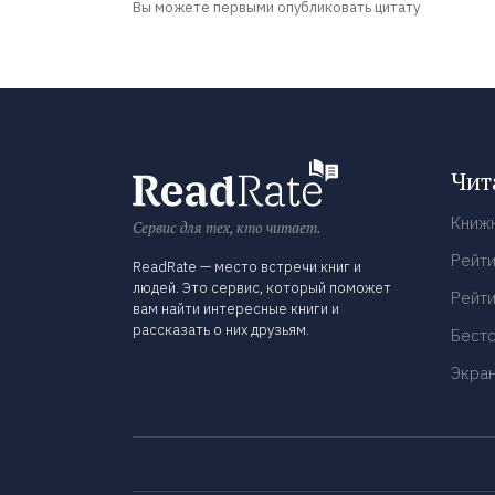
Вы можете первыми опубликовать цитату
Чит
Книж
Сервис для тех, кто читает.
Рейти
ReadRate — место встречи книг и
людей. Это сервис, который поможет
Рейти
вам найти интересные книги и
рассказать о них друзьям.
Бест
Экра