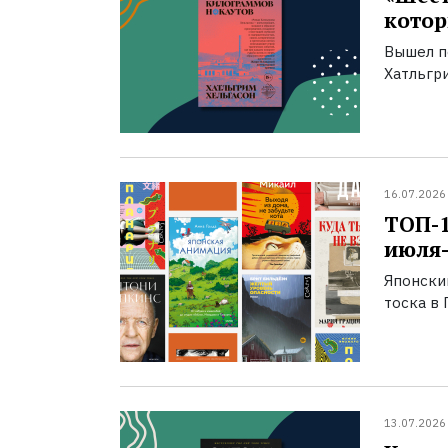
котор
Вышел п
Хатльгри
16.07.2026
ТОП-
июля-
Японски
тоска в 
13.07.2026