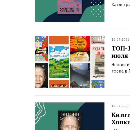
Хатльгри
16.07.2026
ТОП-
июля-
Японски
тоска в 
13.07.2026
Книги
Хопк