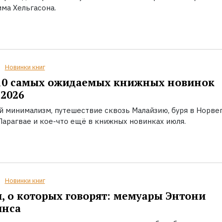
ма Хельгасона.
Новинки книг
10 самых ожидаемых книжных новинок
2026
й минимализм, путешествие сквозь Малайзию, буря в Норвег
Парагвае и кое-что ещё в книжных новинках июля.
Новинки книг
, о которых говорят: мемуары Энтони
инса