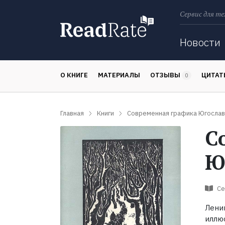
Сервис для те
Поиск
Новости
О КНИГЕ
МАТЕРИАЛЫ
ОТЗЫВЫ
ЦИТА
0
Главная
Книги
Современная графика Югослав
С
Ю
Се
Лени
иллю