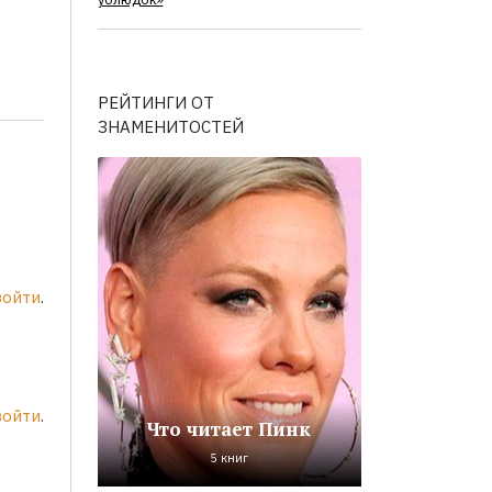
ублюдок»
РЕЙТИНГИ ОТ
ЗНАМЕНИТОСТЕЙ
войти
.
войти
.
Что читает Пинк
5 книг