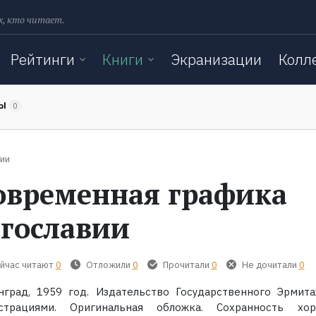
х, кто читает.
Рейтинги
Книги
Экранизации
Колл
ТЫ
0
ии
овременная графика
гославии
йчас читают
0
Отложили
0
Прочитали
0
Не дочитали
0
нград, 1959 год. Издательство Государственного Эрмита
страциями. Оригинальная обложка. Сохранность хор