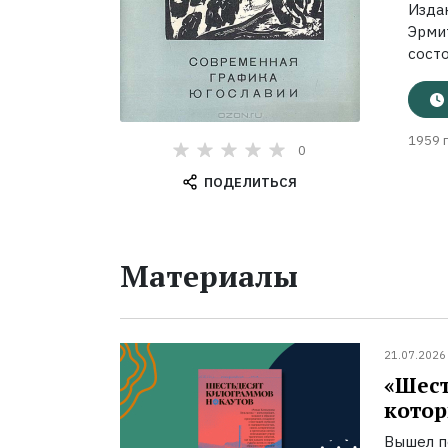
Изда
Эрми
состо
1959 г
0
ПОДЕЛИТЬСЯ
Материалы
21.07.2026
«Шест
котор
Вышел п