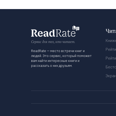
Чит
Книж
Сервис для тех, кто читает.
Рейти
ReadRate — место встречи книг и
людей. Это сервис, который поможет
Рейти
вам найти интересные книги и
рассказать о них друзьям.
Бест
Экра