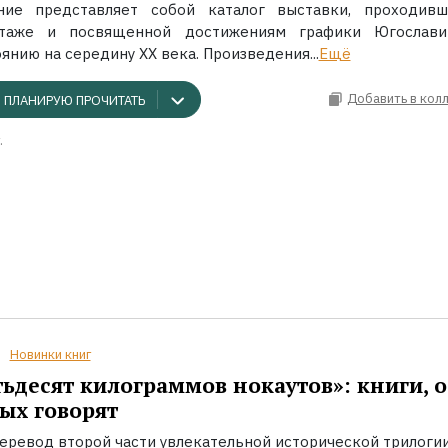
ние представляет собой каталог выставки, проходив
таже и посвященной достижениям графики Югослав
янию на середину ХХ века. Произведения...
Ещё
Добавить в кол
ПЛАНИРУЮ ПРОЧИТАТЬ
.
Новинки книг
ьдесят килограммов нокаутов»: книги, о
ых говорят
еревод второй части увлекательной исторической трилоги