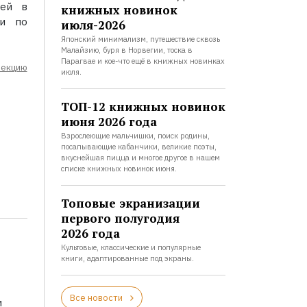
шей в
книжных новинок
ии по
июля-2026
Японский минимализм, путешествие сквозь
Малайзию, буря в Норвегии, тоска в
Парагвае и кое-что ещё в книжных новинках
лекцию
июля.
ТОП-12 книжных новинок
июня 2026 года
Взрослеющие мальчишки, поиск родины,
посапывающие кабанчики, великие поэты,
вкуснейшая пицца и многое другое в нашем
списке книжных новинок июня.
Топовые экранизации
первого полугодия
2026 года
Культовые, классические и популярные
книги, адаптированные под экраны.
Все новости
и