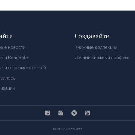
айте
Создавайте
ные новости
Книжные коллекции
нги ReadRate
Личный книжный профиль
нги от знаменитостей
селлеры
низации
© 2026 ReadRate