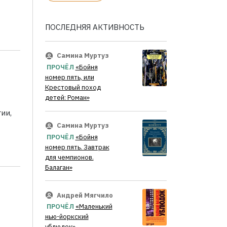
ПОСЛЕДНЯЯ АКТИВНОСТЬ
Самина Муртуз
ПРОЧЁЛ
«Бойня
номер пять, или
Крестовый поход
детей: Роман»
ии,
Самина Муртуз
ПРОЧЁЛ
«Бойня
номер пять. Завтрак
для чемпионов.
Балаган»
Андрей Мягчило
ПРОЧЁЛ
«Маленький
нью-йоркский