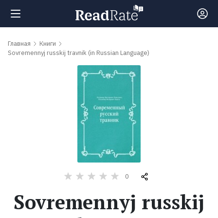
Поиск
Главная
Книги
Sovremennyj russkij travnik (in Russian Language)
Новости
Рейтинги
Книги
Самые
0
обсуждаемые
книги
Sovremennyj russkij
Авторы