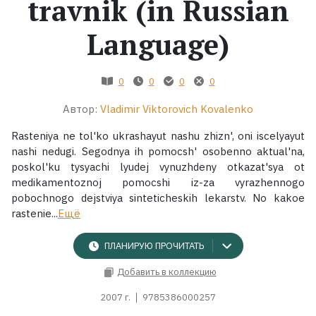
travnik (in Russian
Жанры
Language)
Серии
0
0
0
0
Экранизации
Автор:
Vladimir Viktorovich Kovalenko
Rasteniya ne tol'ko ukrashayut nashu zhizn', oni iscelyayut
Коллекции
nashi nedugi. Segodnya ih pomocsh' osobenno aktual'na,
poskol'ku tysyachi lyudej vynuzhdeny otkazat'sya ot
medikamentoznoj pomocshi iz-za vyrazhennogo
pobochnogo dejstviya sinteticheskih lekarstv. No kakoe
rastenie...
Ещё
ПЛАНИРУЮ ПРОЧИТАТЬ
Добавить в коллекцию
2007 г.
9785386000257