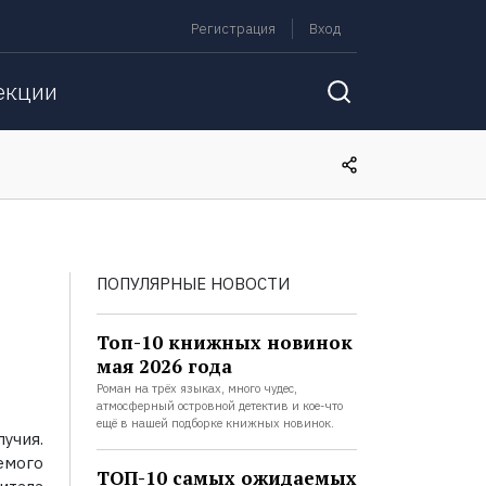
Регистрация
Вход
екции
ПОПУЛЯРНЫЕ НОВОСТИ
Топ-10 книжных новинок
мая 2026 года
Роман на трёх языках, много чудес,
атмосферный островной детектив и кое-что
ещё в нашей подборке книжных новинок.
учия.
емого
ТОП-10 самых ожидаемых