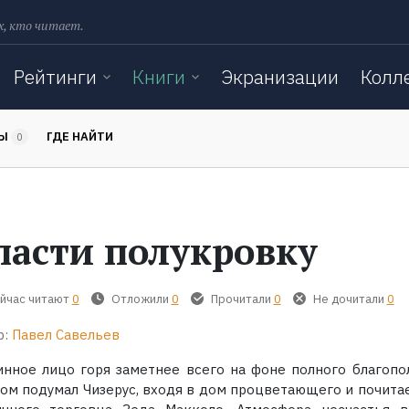
х, кто читает.
Рейтинги
Книги
Экранизации
Колл
ТЫ
ГДЕ НАЙТИ
0
пасти полукровку
йчас читают
0
Отложили
0
Прочитали
0
Не дочитали
0
р:
Павел Савельев
инное лицо горя заметнее всего на фоне полного благопол
том подумал Чизерус, входя в дом процветающего и почита