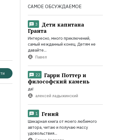
САМОЕ ОБСУЖДАЕМОЕ
Дети капитана
3
Гранта
Интересно, много приключений,
самый нежданный конец. Детям не
давайте...
Павел
ти
Гарри Поттер и
22
философский камень
да!
алексей ладыжинский
Гений
1
Шикарная книга от моего любимого
автора, читаю и получаю массу
удовольствия...