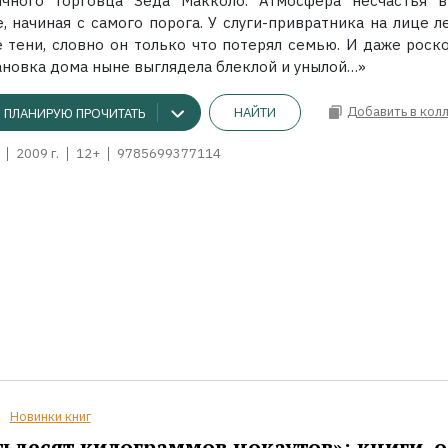
ичного торговца Зеда Макколо. Атмосфера несчастья в
, начиная с самого порога. У слуги-привратника на лице л
е тени, словно он только что потерял семью. И даже роск
ановка дома ныне выглядела блеклой и унылой…»
Добавить в кол
НАЙТИ
ПЛАНИРУЮ ПРОЧИТАТЬ
2009 г.
12+
9785699377114
Новинки книг
ьдесят килограммов нокаутов»: книги, о