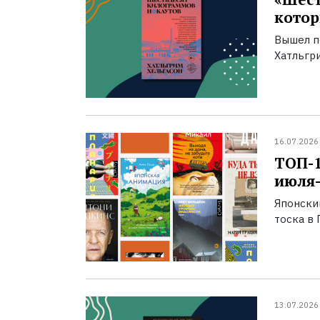
котор
Вышел п
Хатльгри
16.07.2026
ТОП-
июля-
Японски
тоска в 
13.07.2026