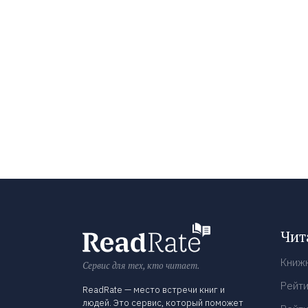
Чит
Книж
Сервис для тех, кто читает.
Рейти
ReadRate — место встречи книг и
людей. Это сервис, который поможет