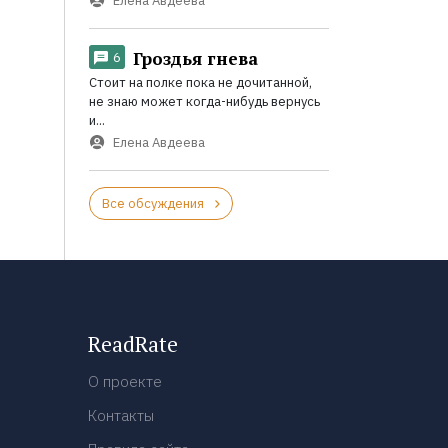
Елена Авдеева
Гроздья гнева
6
Стоит на полке пока не дочитанной,
не знаю может когда-нибудь вернусь
и...
Елена Авдеева
Все обсуждения
ReadRate
О проекте
Контакты