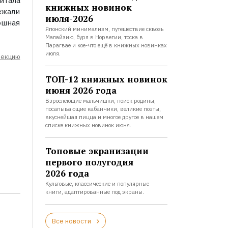
итала
книжных новинок
ежали
июля-2026
ошная
Японский минимализм, путешествие сквозь
Малайзию, буря в Норвегии, тоска в
Парагвае и кое-что ещё в книжных новинках
июля.
лекцию
ТОП-12 книжных новинок
июня 2026 года
Взрослеющие мальчишки, поиск родины,
посапывающие кабанчики, великие поэты,
вкуснейшая пицца и многое другое в нашем
списке книжных новинок июня.
Топовые экранизации
первого полугодия
2026 года
Культовые, классические и популярные
книги, адаптированные под экраны.
Все новости