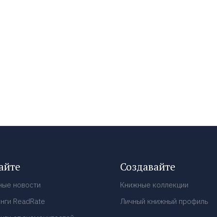
айте
Создавайте
ные новости
Книжные коллекции
нги ReadRate
Личный книжный профиль