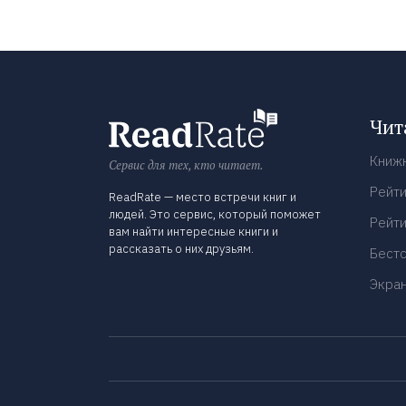
Чит
Книж
Сервис для тех, кто читает.
Рейти
ReadRate — место встречи книг и
людей. Это сервис, который поможет
Рейти
вам найти интересные книги и
рассказать о них друзьям.
Бест
Экра