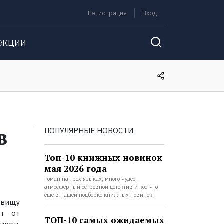
Регистрация
Вход
екции
в
ПОПУЛЯРНЫЕ НОВОСТИ
Топ-10 книжных новинок
мая 2026 года
Роман на трёх языках, много чудес,
атмосферный островной детектив и кое-что
ещё в нашей подборке книжных новинок.
звищу
ет от
ТОП-10 самых ожидаемых