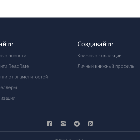
айте
Создавайте
ные новости
Книжные коллекции
нги ReadRate
Личный книжный профиль
нги от знаменитостей
селлеры
низации