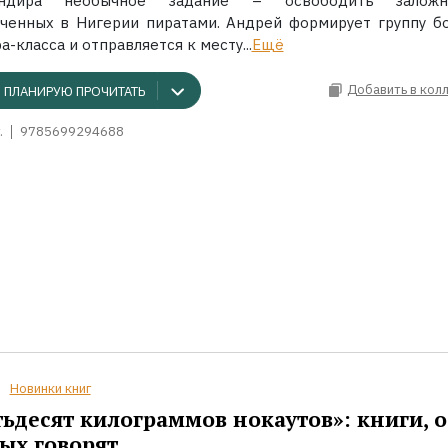
андира необычное задание – освободить заложни
аченных в Нигерии пиратами. Андрей формирует группу б
а-класса и отправляется к месту...
Ещё
Добавить в кол
ПЛАНИРУЮ ПРОЧИТАТЬ
.
9785699294688
Новинки книг
ьдесят килограммов нокаутов»: книги, о
ых говорят