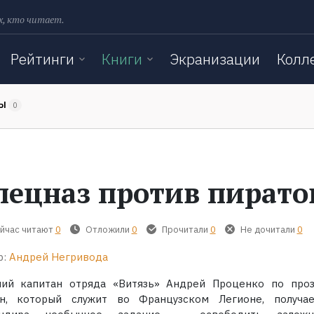
х, кто читает.
Рейтинги
Книги
Экранизации
Колл
ТЫ
0
пецназ против пирато
йчас читают
0
Отложили
0
Прочитали
0
Не дочитали
0
р:
Андрей Негривода
ий капитан отряда «Витязь» Андрей Проценко по про
н, который служит во Французском Легионе, получа