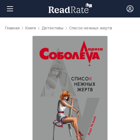
Поиск
Главная
Книги
Детективы
Список нежных жертв
Новости
Рейтинги
Книги
Самые
обсуждаемые
книги
Авторы