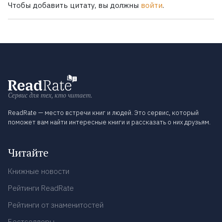
Чтобы добавить цитату, вы должны
войти
.
Сервис для тех, кто читает.
ReadRate — место встречи книг и людей. Это сервис, который
поможет вам найти интересные книги и рассказать о них друзьям.
Читайте
Книжные новости
Рейтинги ReadRate
Рейтинги от знаменитостей
Бестселлеры