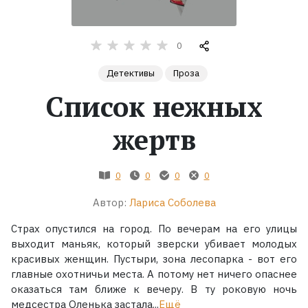
Жанры
0
Серии
Детективы
Проза
Список нежных
Экранизации
жертв
Коллекции
0
0
0
0
Автор:
Лариса Соболева
Страх опустился на город. По вечерам на его улицы
выходит маньяк, который зверски убивает молодых
красивых женщин. Пустыри, зона лесопарка - вот его
главные охотничьи места. А потому нет ничего опаснее
оказаться там ближе к вечеру. В ту роковую ночь
медсестра Оленька застала...
Ещё