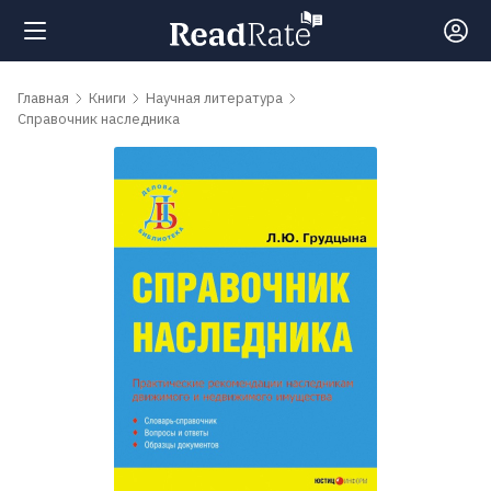
Поиск
Главная
Книги
Научная литература
Справочник наследника
Новости
Рейтинги
Книги
Самые
обсуждаемые
книги
Авторы