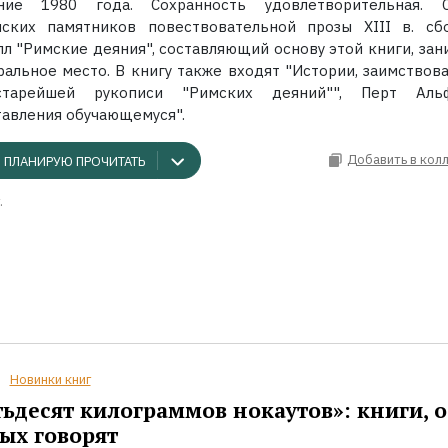
ние 1980 года. Сохранность удовлетворительная. 
нских памятников повествовательной прозы XIII в. сб
лл "Римские деяния", составляющий основу этой книги, зан
ральное место. В книгу также входят "Истории, заимствов
тарейшей рукописи "Римских деяний"", Перт Аль
тавления обучающемуся".
Добавить в кол
ПЛАНИРУЮ ПРОЧИТАТЬ
.
Новинки книг
ьдесят килограммов нокаутов»: книги, о
ых говорят