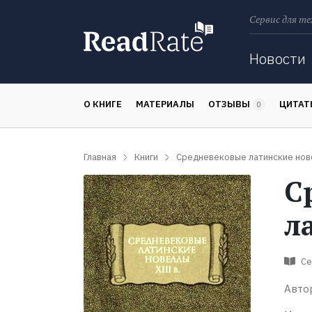
Сервис для те
Поиск
Новости
О КНИГЕ
МАТЕРИАЛЫ
ОТЗЫВЫ
ЦИТА
0
Главная
Книги
Средневековые латинские нове
С
л
Се
Авто