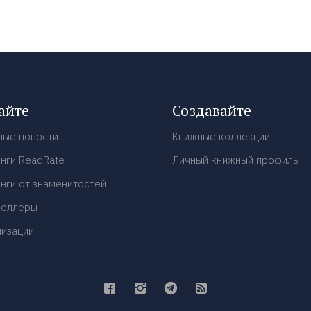
айте
Создавайте
ные новости
Книжные коллекции
нги ReadRate
Личный книжный профиль
нги от знаменитостей
селлеры
низации