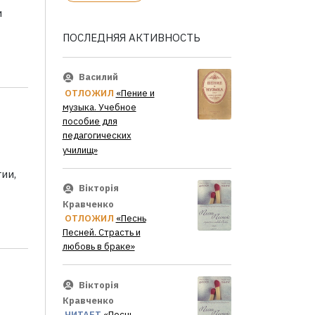
и
ПОСЛЕДНЯЯ АКТИВНОСТЬ
Василий
ОТЛОЖИЛ
«Пение и
музыка. Учебное
пособие для
педагогических
училищ»
ии,
Вікторія
Кравченко
ОТЛОЖИЛ
«Песнь
Песней. Страсть и
любовь в браке»
Вікторія
Кравченко
ЧИТАЕТ
«Песнь