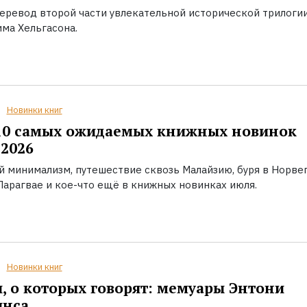
еревод второй части увлекательной исторической трилоги
ма Хельгасона.
Новинки книг
10 самых ожидаемых книжных новинок
2026
й минимализм, путешествие сквозь Малайзию, буря в Норвег
Парагвае и кое-что ещё в книжных новинках июля.
Новинки книг
, о которых говорят: мемуары Энтони
инса