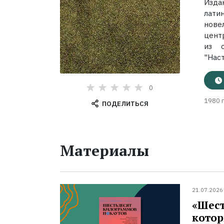
Изда
лати
нове
цент
из с
"Нас
0
1980 г
ПОДЕЛИТЬСЯ
Материалы
21.07.2026
«Шест
котор