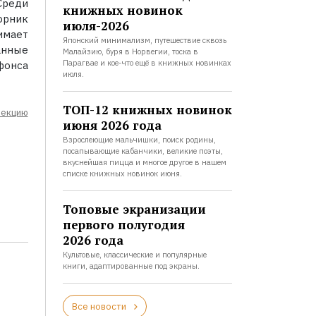
Среди
книжных новинок
орник
июля-2026
имает
Японский минимализм, путешествие сквозь
анные
Малайзию, буря в Норвегии, тоска в
Парагвае и кое-что ещё в книжных новинках
фонса
июля.
ТОП-12 книжных новинок
лекцию
июня 2026 года
Взрослеющие мальчишки, поиск родины,
посапывающие кабанчики, великие поэты,
вкуснейшая пицца и многое другое в нашем
списке книжных новинок июня.
Топовые экранизации
первого полугодия
2026 года
Культовые, классические и популярные
книги, адаптированные под экраны.
Все новости