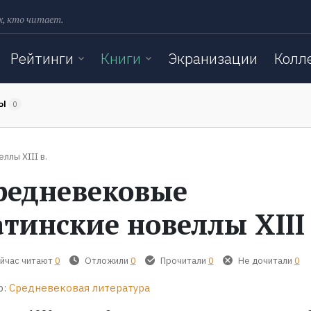
х, кто читает.
Рейтинги
Книги
Экранизации
Колл
ТЫ
0
ллы XIII в.
редневековые
атинские новеллы XIII 
йчас читают
0
Отложили
0
Прочитали
0
Не дочитали
0
р:
Средневековая литература