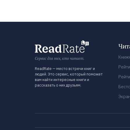
Чит
Книж
Сервис для тех, кто читает.
Рейти
ReadRate — место встречи книг и
людей. Это сервис, который поможет
Рейти
вам найти интересные книги и
рассказать о них друзьям.
Бест
Экра