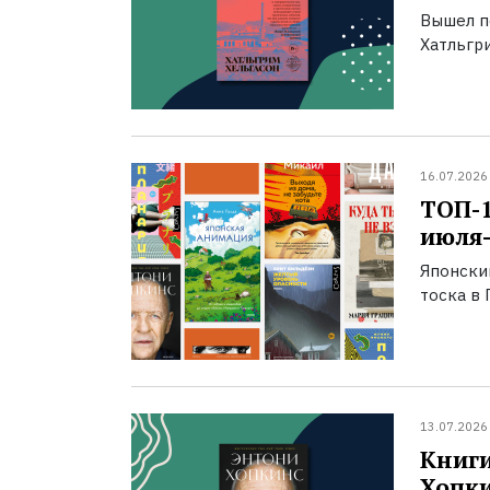
Вышел п
Хатльгри
16.07.2026
ТОП-
июля-
Японски
тоска в 
13.07.2026
Книги
Хопк