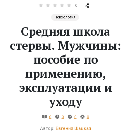
0
Жанры
Психология
Средняя школа
Серии
стервы. Мужчины:
Экранизации
пособие по
Коллекции
применению,
эксплуатации и
уходу
0
0
0
0
Автор:
Евгения Шацкая