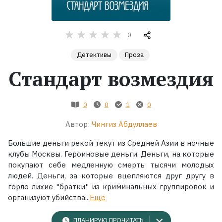
Жанры
0
Серии
Детективы
Проза
Стандарт возмездия
Экранизации
Коллекции
0
0
1
0
Автор:
Чингиз Абдуллаев
Большие деньги рекой текут из Средней Азии в ночные
клубы Москвы. Героиновые деньги. Деньги, на которые
покупают себе медленную смерть тысячи молодых
людей. Деньги, за которые вцепляются друг другу в
горло лихие "братки" из криминальных группировок и
организуют убийства...
Ещё
ПЛАНИРУЮ ПРОЧИТАТЬ