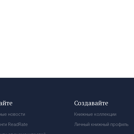
айте
Создавайте
ные новости
Книжные коллекции
нги ReadRate
Личный книжный профиль