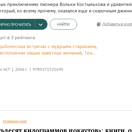
ых приключениях пионера Вольки Костылькова и удивител
оторый, ко всему прочему, оказался еще и сказочным джинн
Добавить в кол
НАЙТИ
ИРУЮ ПРОЧИТАТЬ
ит в 3 рейтинга:
удьбоносных встречах с мудрыми стариками
,
 исполнение наших заветных желаний
,
Ген...
о АСТ
2006 г.
9785171721695
Новинки книг
ьдесят килограммов нокаутов»: книги, о