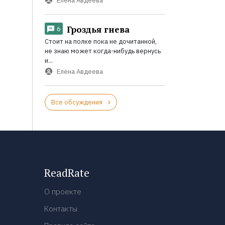
Елена Авдеева
Гроздья гнева
6
Стоит на полке пока не дочитанной,
не знаю может когда-нибудь вернусь
и...
Елена Авдеева
Все обсуждения
ReadRate
О проекте
Контакты