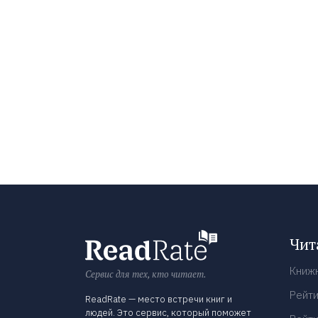
Чит
Книж
Сервис для тех, кто читает.
Рейти
ReadRate — место встречи книг и
людей. Это сервис, который поможет