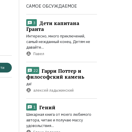
САМОЕ ОБСУЖДАЕМОЕ
Дети капитана
3
Гранта
Интересно, много приключений,
самый нежданный конец. Детям не
давайте...
Павел
ти
Гарри Поттер и
22
философский камень
да!
алексей ладыжинский
Гений
1
Шикарная книга от моего любимого
автора, читаю и получаю массу
удовольствия...