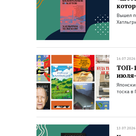
котор
Вышел п
Хатльгри
16.07.2026
ТОП-
июля-
Японски
тоска в 
13.07.2026