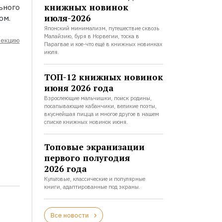
книжных новинок
ьного
июля-2026
ом.
Японский минимализм, путешествие сквозь
Малайзию, буря в Норвегии, тоска в
лекцию
Парагвае и кое-что ещё в книжных новинках
июля.
ТОП-12 книжных новинок
июня 2026 года
Взрослеющие мальчишки, поиск родины,
посапывающие кабанчики, великие поэты,
вкуснейшая пицца и многое другое в нашем
списке книжных новинок июня.
Топовые экранизации
первого полугодия
2026 года
Культовые, классические и популярные
книги, адаптированные под экраны.
Все новости