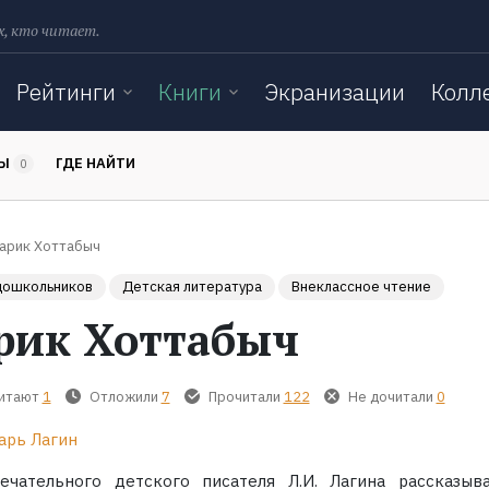
х, кто читает.
Рейтинги
Книги
Экранизации
Колл
ТЫ
ГДЕ НАЙТИ
0
арик Хоттабыч
 дошкольников
Детская литература
Внеклассное чтение
рик Хоттабыч
читают
1
Отложили
7
Прочитали
122
Не дочитали
0
арь Лагин
ечательного детского писателя Л.И. Лагина рассказыв