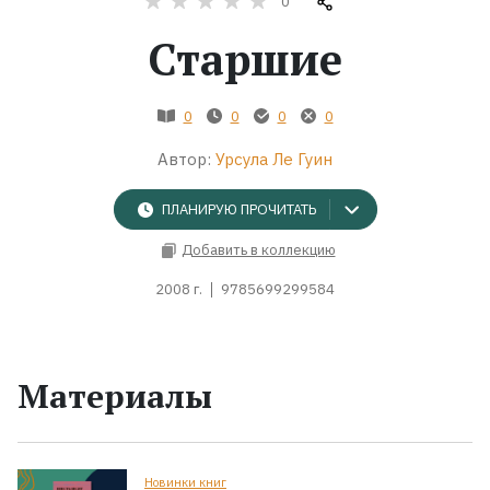
0
Старшие
Жанры
Серии
0
0
0
0
Автор:
Урсула Ле Гуин
Экранизации
ПЛАНИРУЮ ПРОЧИТАТЬ
Коллекции
Добавить в коллекцию
2008 г.
9785699299584
Материалы
Новинки книг