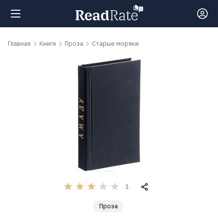
Поиск
Главная
Книги
Проза
Старые моряки
Новости
Рейтинги
Книги
Самые
обсуждаемые
1
книги
Проза
Авторы