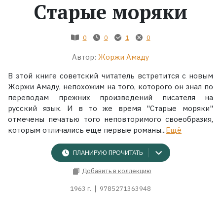
Старые моряки
Жанры
0
0
1
0
Серии
Автор:
Жоржи Амаду
Экранизации
В этой книге советский читатель встретится с новым
Жоржи Амаду, непохожим на того, которого он знал по
переводам прежних произведений писателя на
Коллекции
русский язык. И в то же время "Старые моряки"
отмечены печатью того неповторимого своеобразия,
которым отличались еще первые романы...
Ещё
ПЛАНИРУЮ ПРОЧИТАТЬ
Добавить в коллекцию
1963 г.
9785271363948