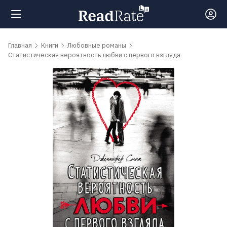
Поиск
Главная
Книги
Любовные романы
Статистическая вероятность любви с первого взгляда
Новости
Рейтинги
Книги
Самые
обсуждаемые
книги
Авторы