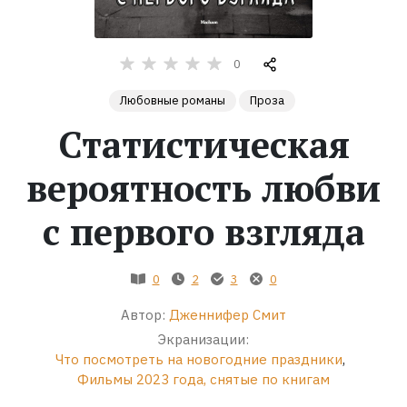
Жанры
0
Серии
Любовные романы
Проза
Статистическая
Экранизации
вероятность любви
Коллекции
с первого взгляда
0
2
3
0
Автор:
Дженнифер Смит
Экранизации:
Что посмотреть на новогодние праздники
,
Фильмы 2023 года, снятые по книгам