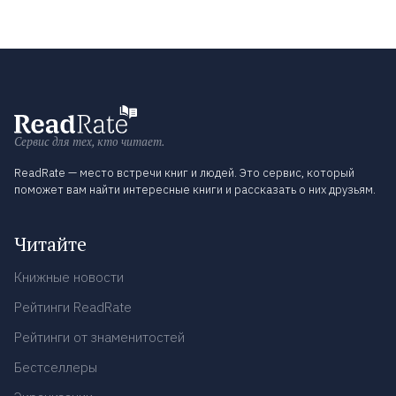
Сервис для тех, кто читает.
ReadRate — место встречи книг и людей. Это сервис, который
поможет вам найти интересные книги и рассказать о них друзьям.
Читайте
Книжные новости
Рейтинги ReadRate
Рейтинги от знаменитостей
Бестселлеры