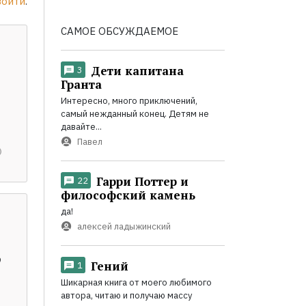
войти
.
САМОЕ ОБСУЖДАЕМОЕ
Дети капитана
3
Гранта
Интересно, много приключений,
самый нежданный конец. Детям не
давайте...
Павел
Гарри Поттер и
22
философский камень
да!
алексей ладыжинский
о
Гений
1
Шикарная книга от моего любимого
автора, читаю и получаю массу