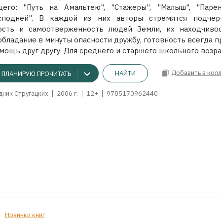
щего: "Путь на Амальтею", "Стажеры", "Малыш", "Паре
сподней". В каждой из них авторы стремятся подчер
ость и самоотверженность людей Земли, их находчиво
бладание в минуты опасности дружбу, готовность всегда п
мощь друг другу. Для среднего и старшего школьного возра
Добавить в кол
НАЙТИ
ПЛАНИРУЮ ПРОЧИТАТЬ
дник Стругацких
2006 г.
12+
9785170962440
Новинки книг