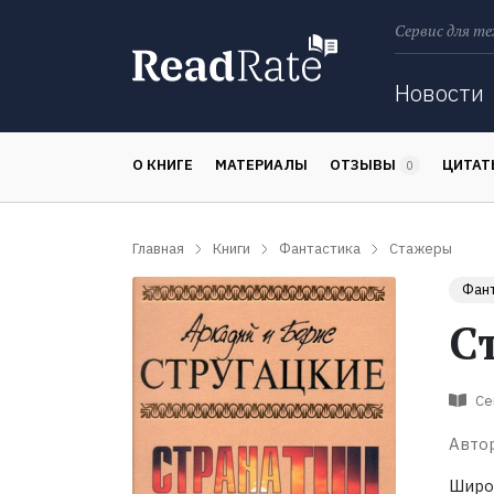
Сервис для те
Поиск
Новости
О КНИГЕ
МАТЕРИАЛЫ
ОТЗЫВЫ
ЦИТА
0
Главная
Книги
Фантастика
Стажеры
Фан
С
Се
Автор
Широ