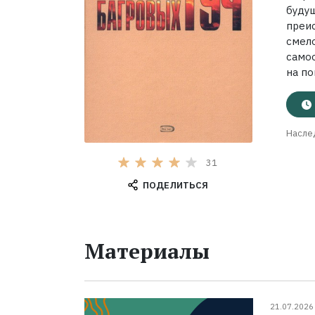
буду
преи
смел
самоо
на по
Насле
31
ПОДЕЛИТЬСЯ
Материалы
21.07.2026