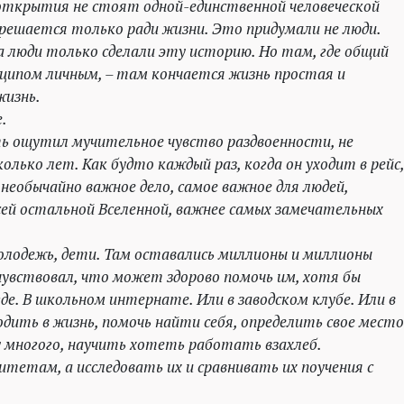
открытия не стоят одной-единственной человеческой
решается только ради жизни. Это придумали не люди.
 люди только сделали эту историю. Но там, где общий
ципом личным, – там кончается жизнь простая и
жизнь.
.
ь ощутил мучительное чувство раздвоенности, не
олько лет. Как будто каждый раз, когда он уходит в рейс,
необычайно важное дело, самое важное для людей,
сей остальной Вселенной, важнее самых замечательных
олодежь, дети. Там оставались миллионы и миллионы
увствовал, что может здорово помочь им, хотя бы
где. В школьном интернате. Или в заводском клубе. Или в
одить в жизнь, помочь найти себя, определить свое место
у многого, научить хотеть работать взахлеб.
тетам, а исследовать их и сравнивать их поучения с