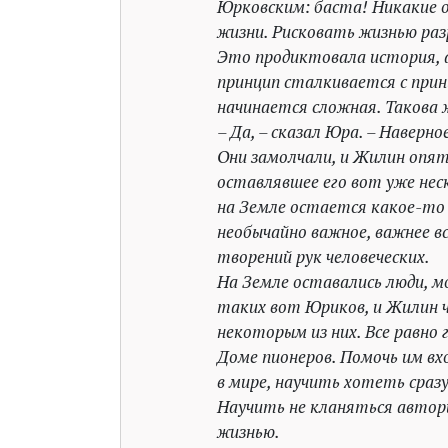
Юрковским: баста! Никакие 
жизни. Рисковать жизнью раз
Это продиктовала история, а
принцип сталкивается с прин
начинается сложная. Такова 
– Да, – сказал Юра. – Наверное
Они замолчали, и Жилин опят
оставлявшее его вот уже неск
на Земле остается какое-то 
необычайно важное, важнее в
творений рук человеческих.
На Земле оставались люди, м
таких вот Юриков, и Жилин ч
некоторым из них. Все равно 
Доме пионеров. Помочь им вх
в мире, научить хотеть сраз
Научить не кланяться автори
жизнью.