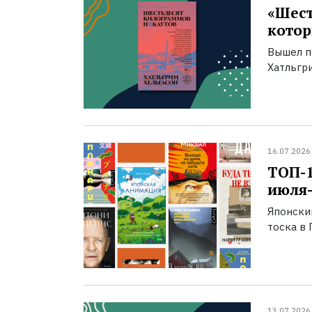
«Шест
котор
Вышел п
Хатльгри
16.07.2026
ТОП-
июля-
Японски
тоска в 
13.07.2026