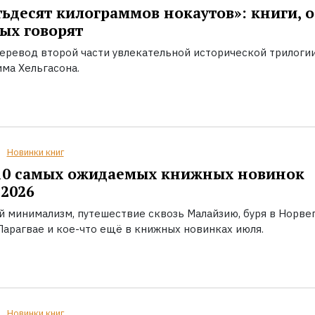
ьдесят килограммов нокаутов»: книги, о
ых говорят
еревод второй части увлекательной исторической трилоги
ма Хельгасона.
Новинки книг
10 самых ожидаемых книжных новинок
2026
й минимализм, путешествие сквозь Малайзию, буря в Норвег
Парагвае и кое-что ещё в книжных новинках июля.
Новинки книг