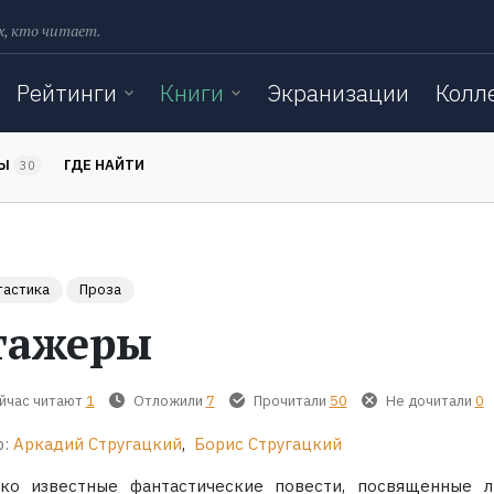
х, кто читает.
Рейтинги
Книги
Экранизации
Колл
ТЫ
ГДЕ НАЙТИ
30
тастика
Проза
тажеры
йчас читают
1
Отложили
7
Прочитали
50
Не дочитали
0
:
Аркадий Стругацкий
,
Борис Стругацкий
ко известные фантастические повести, посвященные 