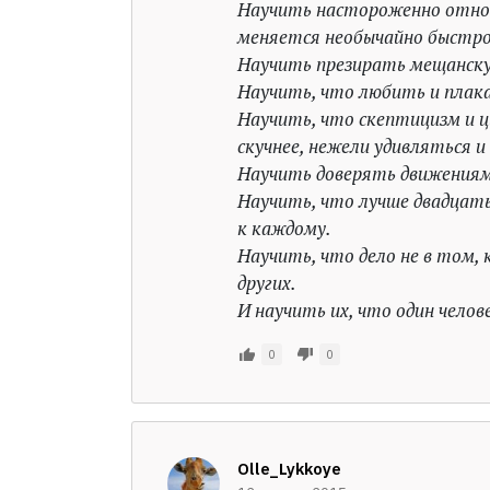
Научить настороженно относ
меняется необычайно быстро
Научить презирать мещанску
Научить, что любить и плак
Научить, что скептицизм и ц
скучнее, нежели удивляться и
Научить доверять движениям 
Научить, что лучше двадцать
к каждому.
Научить, что дело не в том, 
других.
И научить их, что один челов
0
0
Olle_Lykkoye