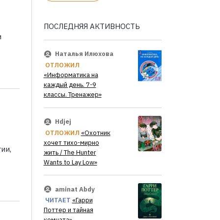
ПОСЛЕДНЯЯ АКТИВНОСТЬ
и
Наталья Илюхова
ОТЛОЖИЛ
«Информатика на
каждый день. 7-9
классы. Тренажер»
Hdjej
ОТЛОЖИЛ
«Охотник
хочет тихо-мирно
ии,
жить / The Hunter
Wants to Lay Low»
aminat Abdy
ЧИТАЕТ
«Гарри
Поттер и тайная