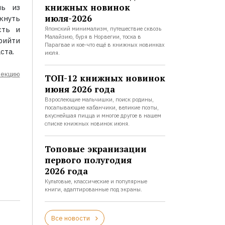
книжных новинок
нь из
июля-2026
кнуть
сть и
Японский минимализм, путешествие сквозь
Малайзию, буря в Норвегии, тоска в
рийти
Парагвае и кое-что ещё в книжных новинках
ста.
июля.
лекцию
ТОП-12 книжных новинок
июня 2026 года
Взрослеющие мальчишки, поиск родины,
посапывающие кабанчики, великие поэты,
вкуснейшая пицца и многое другое в нашем
списке книжных новинок июня.
Топовые экранизации
первого полугодия
2026 года
Культовые, классические и популярные
книги, адаптированные под экраны.
Все новости