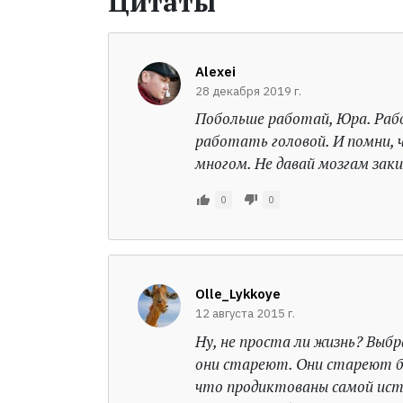
Цитаты
Alexei
28 декабря 2019 г.
Побольше работай, Юра. Рабо
работать головой. И помни, 
многом. Не давай мозгам зак
0
0
Olle_Lykkoye
12 августа 2015 г.
Ну, не проста ли жизнь? Выбр
они стареют. Они стареют бы
что продиктованы самой ист