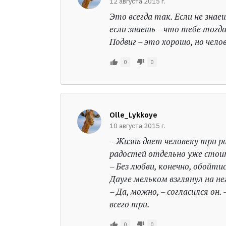
12 августа 2015 г.
Это всегда так. Если не знаеш
если знаешь – что тебе тогда 
Подвиг – это хорошо, но чело
0
0
Olle_Lykkoye
10 августа 2015 г.
– Жизнь дает человеку три ра
радостей отдельно уже стоит
– Без любви, конечно, обойти
Дауге мельком взглянул на не
– Да, можно, – согласился он
всего три.
0
0