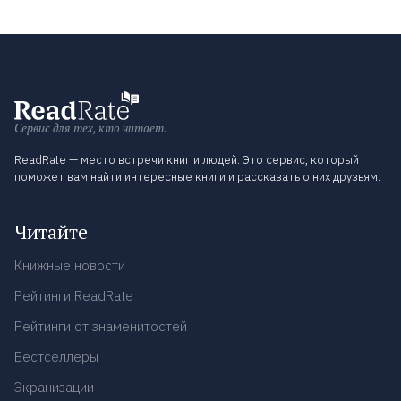
Сервис для тех, кто читает.
ReadRate — место встречи книг и людей. Это сервис, который
поможет вам найти интересные книги и рассказать о них друзьям.
Читайте
Книжные новости
Рейтинги ReadRate
Рейтинги от знаменитостей
Бестселлеры
Экранизации