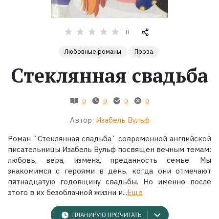
Жанры
0
Серии
Любовные романы
Проза
Стеклянная свадьба
Экранизации
0
0
0
0
Коллекции
Автор:
Изабель Вульф
Роман `Стеклянная свадьба` современной английской
писательницы Изабель Вульф посвящен вечным темам:
любовь, вера, измена, преданность семье. Мы
знакомимся с героями в день, когда они отмечают
пятнадцатую годовщину свадьбы. Но именно после
этого в их безоблачной жизни и...
Ещё
ПЛАНИРУЮ ПРОЧИТАТЬ