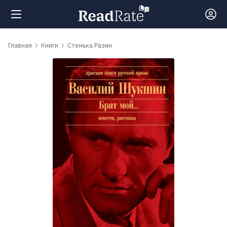
Поиск
Главная
Книги
Стенька Разин
Новости
Рейтинги
Книги
Самые
обсуждаемые
книги
Авторы