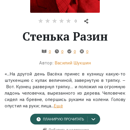
Жанры
0
Серии
Стенька Разин
Экранизации
0
0
0
0
Коллекции
Автор:
Василий Шукшин
«...На другой день Васёка принес в кузницу какую-то
штукенцию с кулак величиной, завернутую в тряпку. –
Вот. Кузнец развернул тряпку… и положил на огромную
ладонь человечка, вырезанного из дерева. Человечек
сидел на бревне, опершись руками на колени. Голову
опустил на руки; лица...
Ещё
ПЛАНИРУЮ ПРОЧИТАТЬ
Добавить в коллекцию