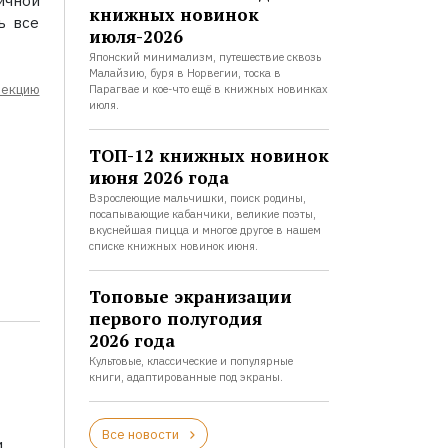
ичной
книжных новинок
ь все
июля-2026
Японский минимализм, путешествие сквозь
Малайзию, буря в Норвегии, тоска в
лекцию
Парагвае и кое-что ещё в книжных новинках
июля.
ТОП-12 книжных новинок
июня 2026 года
Взрослеющие мальчишки, поиск родины,
посапывающие кабанчики, великие поэты,
вкуснейшая пицца и многое другое в нашем
списке книжных новинок июня.
Топовые экранизации
первого полугодия
2026 года
Культовые, классические и популярные
книги, адаптированные под экраны.
Все новости
и