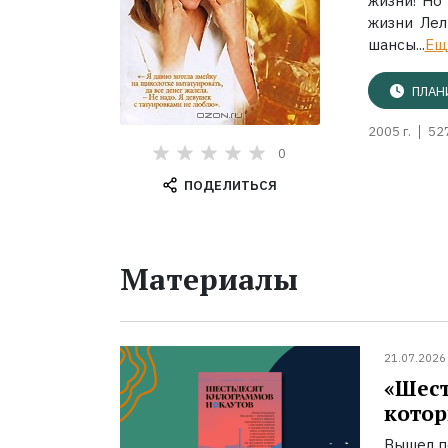
жизни! Но
жизни Лел
шансы...
Ещ
ПЛАН
2005 г.
52
0
ПОДЕЛИТЬСЯ
Материалы
21.07.2026
«Шест
котор
Вышел п