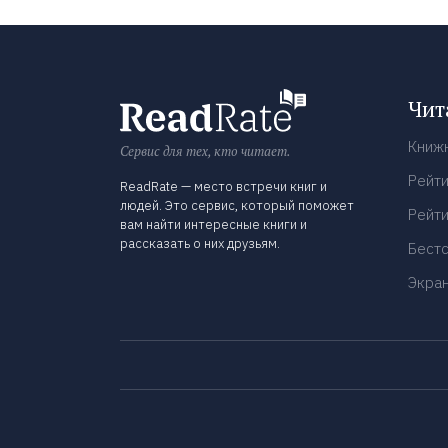
Чит
Книж
Сервис для тех, кто читает.
Рейти
ReadRate — место встречи книг и
людей. Это сервис, который поможет
Рейти
вам найти интересные книги и
рассказать о них друзьям.
Бест
Экра