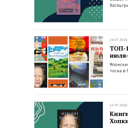
Хатльгри
16.07.2026
ТОП-
июля-
Японски
тоска в 
13.07.2026
Книги
Хопк