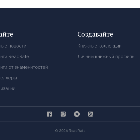
айте
Создавайте
ные новости
Книжные коллекции
нги ReadRate
Личный книжный профиль
нги от знаменитостей
селлеры
низации
© 2026 ReadRate