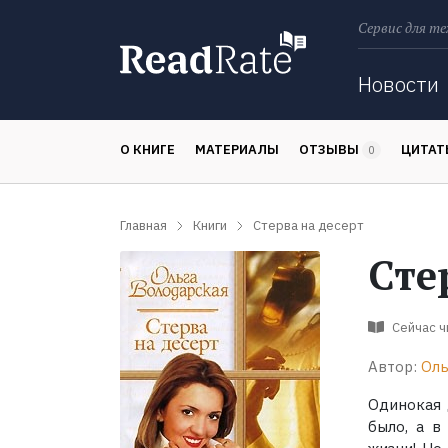
Сервис для те
Поиск
Новости
О КНИГЕ
МАТЕРИАЛЫ
ОТЗЫВЫ
ЦИТА
0
Главная
Книги
Стерва на десерт
Сте
Сейчас 
Автор:
Оль
Одинокая 
было, а в