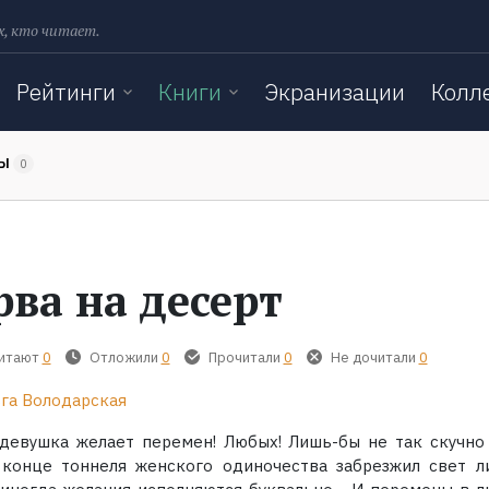
х, кто читает.
Рейтинги
Книги
Экранизации
Колл
ТЫ
0
рва на десерт
читают
0
Отложили
0
Прочитали
0
Не дочитали
0
га Володарская
девушка желает перемен! Любых! Лишь-бы не так скучно
 конце тоннеля женского одиночества забрезжил свет л