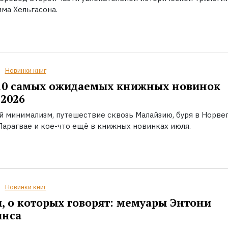
ма Хельгасона.
Новинки книг
10 самых ожидаемых книжных новинок
2026
й минимализм, путешествие сквозь Малайзию, буря в Норвег
Парагвае и кое-что ещё в книжных новинках июля.
Новинки книг
, о которых говорят: мемуары Энтони
инса