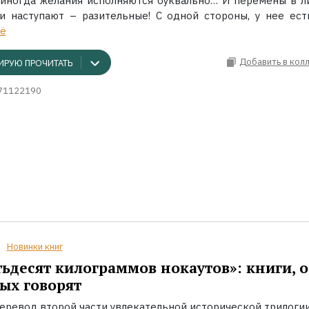
 иногда желания исполняются буквально… И перемены в л
и наступают – разительные! С одной стороны, у нее ест
ё
Добавить в кол
ИРУЮ ПРОЧИТАТЬ
71122190
Новинки книг
ьдесят килограммов нокаутов»: книги, о
ых говорят
еревод второй части увлекательной исторической трилоги