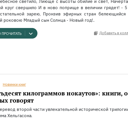
ебесное светило, Лиюще с высоты обилие и свет, Начерт
й круг свершило И в ново поприще в величии грядет! - 5 
стательной зарею, Пронзив эфирных стран белеющийся 
й роковою Младый сын Солнца - Новый год!..
Добавить в кол
 ПРОЧИТАТЬ
Новинки книг
ьдесят килограммов нокаутов»: книги, о
ых говорят
еревод второй части увлекательной исторической трилоги
ма Хельгасона.