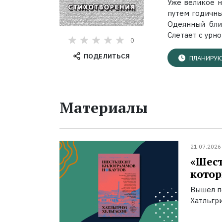
Уже великое н
путем годичны
Одеянный бли
Слетает с урно
0
ПОДЕЛИТЬСЯ
ПЛАНИРУЮ
Материалы
21.07.2026
«Шест
котор
Вышел п
Хатльгри