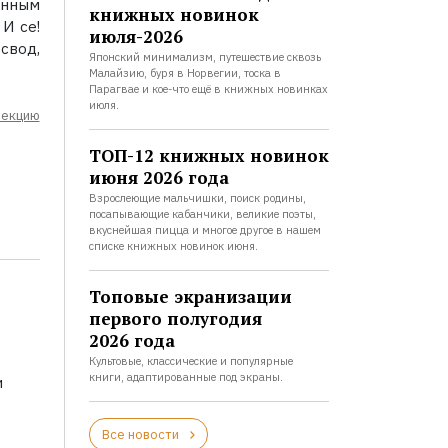
анным
книжных новинок
И се!
июля-2026
свод,
Японский минимализм, путешествие сквозь
Малайзию, буря в Норвегии, тоска в
Парагвае и кое-что ещё в книжных новинках
июля.
лекцию
ТОП-12 книжных новинок
июня 2026 года
Взрослеющие мальчишки, поиск родины,
посапывающие кабанчики, великие поэты,
вкуснейшая пицца и многое другое в нашем
списке книжных новинок июня.
Топовые экранизации
первого полугодия
2026 года
Культовые, классические и популярные
книги, адаптированные под экраны.
и
Все новости