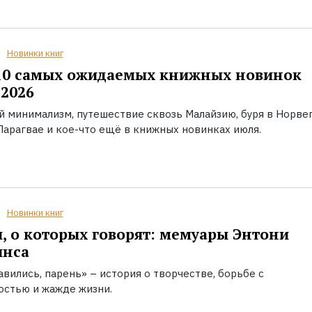
Новинки книг
10 самых ожидаемых книжных новинок
2026
й минимализм, путешествие сквозь Малайзию, буря в Норвег
Парагвае и кое-что ещё в книжных новинках июля.
Новинки книг
, о которых говорят: мемуары Энтони
инса
вились, парень» – история о творчестве, борьбе с
остью и жажде жизни.