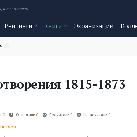
х, кто читает.
Рейтинги
Книги
Экранизации
Колл
ТЫ
0
ов
отворения 1815-1873
в
т
0
Отложили
0
Прочитали
0
Не дочитали
0
Тютчев