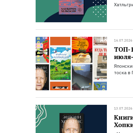
Хатльгри
16.07.2026
ТОП-
июля-
Японски
тоска в 
13.07.2026
Книги
Хопк