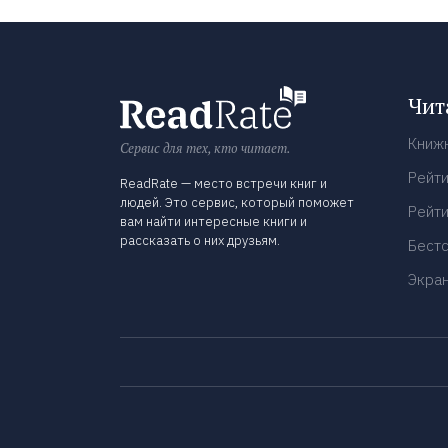
Чит
Книж
Сервис для тех, кто читает.
Рейти
ReadRate — место встречи книг и
людей. Это сервис, который поможет
Рейти
вам найти интересные книги и
рассказать о них друзьям.
Бест
Экра