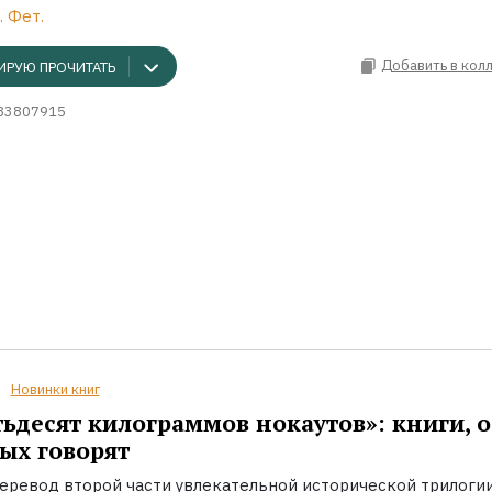
. Фет.
Добавить в кол
ИРУЮ ПРОЧИТАТЬ
83807915
Новинки книг
ьдесят килограммов нокаутов»: книги, о
ых говорят
еревод второй части увлекательной исторической трилоги