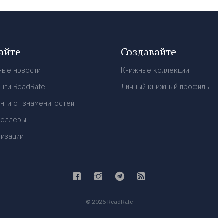
айте
Создавайте
ные новости
Книжные коллекции
нги ReadRate
Личный книжный профиль
нги от знаменитостей
селлеры
низации
© 2026 ReadRate