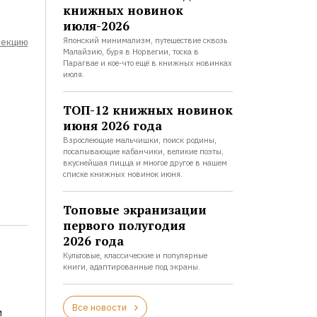
книжных новинок
июля-2026
Японский минимализм, путешествие сквозь
лекцию
Малайзию, буря в Норвегии, тоска в
Парагвае и кое-что ещё в книжных новинках
июля.
ТОП-12 книжных новинок
июня 2026 года
Взрослеющие мальчишки, поиск родины,
посапывающие кабанчики, великие поэты,
вкуснейшая пицца и многое другое в нашем
списке книжных новинок июня.
Топовые экранизации
первого полугодия
2026 года
Культовые, классические и популярные
книги, адаптированные под экраны.
Все новости
и