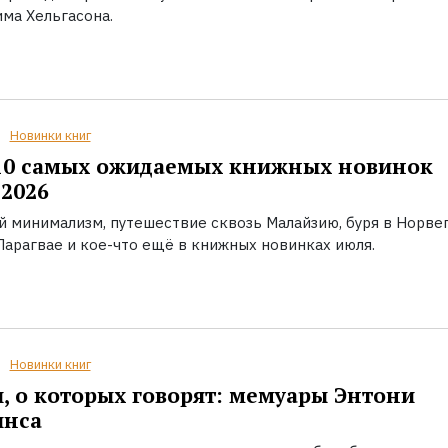
ма Хельгасона.
Новинки книг
10 самых ожидаемых книжных новинок
2026
й минимализм, путешествие сквозь Малайзию, буря в Норвег
Парагвае и кое-что ещё в книжных новинках июля.
Новинки книг
, о которых говорят: мемуары Энтони
инса