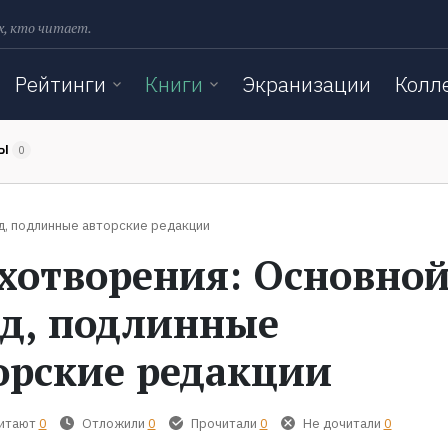
х, кто читает.
Рейтинги
Книги
Экранизации
Колл
ТЫ
0
д, подлинные авторские редакции
хотворения: Основно
д, подлинные
орские редакции
читают
0
Отложили
0
Прочитали
0
Не дочитали
0