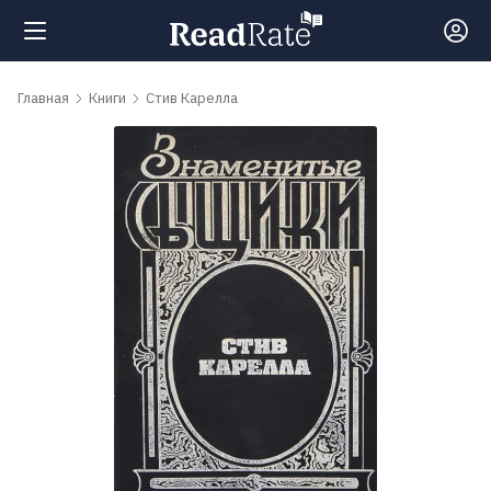
Поиск
Главная
Книги
Стив Карелла
Новости
Рейтинги
Книги
Самые
обсуждаемые
книги
Авторы