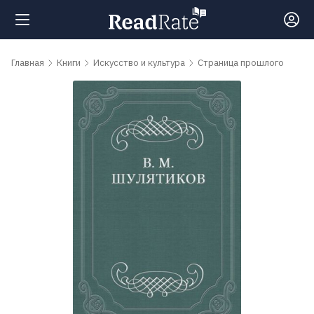
Поиск
Главная
Книги
Искусство и культура
Страница прошлого
Новости
Рейтинги
Книги
Самые
обсуждаемые
книги
Авторы