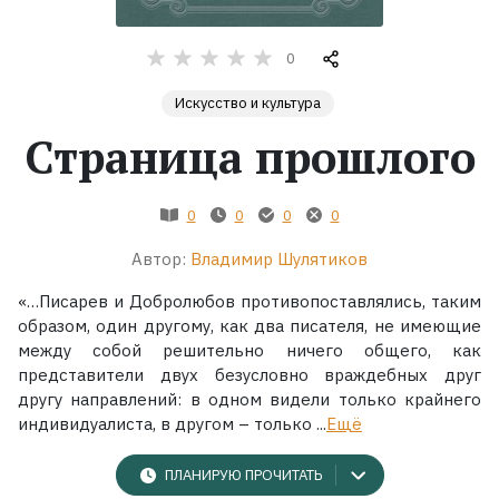
Жанры
0
Серии
Искусство и культура
Страница прошлого
Экранизации
0
0
0
0
Коллекции
Автор:
Владимир Шулятиков
«…Писарев и Добролюбов противопоставлялись, таким
образом, один другому, как два писателя, не имеющие
между собой решительно ничего общего, как
представители двух безусловно враждебных друг
другу направлений: в одном видели только крайнего
индивидуалиста, в другом – только ...
Ещё
ПЛАНИРУЮ ПРОЧИТАТЬ